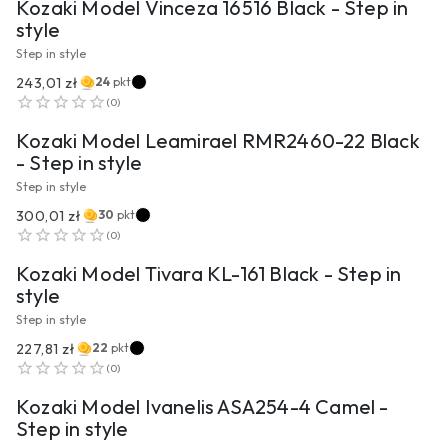
Kozaki Model Vinceza 16516 Black - Step in
style
Step in style
243,01 zł
24
pkt
PRZEJDŹ DO PRODUKTU
(
0
)
Kozaki Model Leamirael RMR2460-22 Black
- Step in style
Step in style
300,01 zł
30
pkt
PRZEJDŹ DO PRODUKTU
(
0
)
Kozaki Model Tivara KL-161 Black - Step in
style
Step in style
227,81 zł
22
pkt
PRZEJDŹ DO PRODUKTU
(
0
)
Kozaki Model Ivanelis ASA254-4 Camel -
Step in style