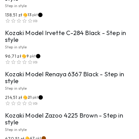
Step in style
138,51 zł
13
pkt
PRZEJDŹ DO PRODUKTU
(
0
)
Kozaki Model Irvette C-284 Black - Step in
style
Step in style
96,71 zł
9
pkt
PRZEJDŹ DO PRODUKTU
(
0
)
Kozaki Model Renaya 6367 Black - Step in
style
Step in style
214,51 zł
21
pkt
PRZEJDŹ DO PRODUKTU
(
0
)
Kozaki Model Zazoo 4225 Brown - Step in
style
Step in style
670,51 zł
67
pkt