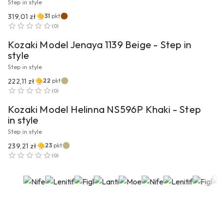
Step in style
319,01 zł
31
pkt
PRZEJDŹ DO PRODUKTU
(
0
)
Kozaki Model Jenaya 1139 Beige - Step in
style
Step in style
222,11 zł
22
pkt
PRZEJDŹ DO PRODUKTU
(
0
)
Kozaki Model Helinna NS596P Khaki - Step
in style
Step in style
239,21 zł
23
pkt
(
0
)