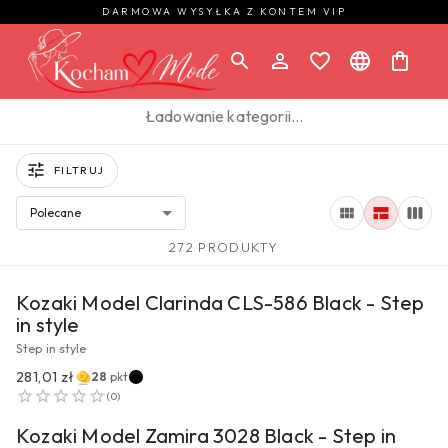
DARMOWA WYSYŁKA Z KONTEM VIP
Ładowanie kategorii…
FILTRUJ
Polecane
272 PRODUKTY
PRZEJDŹ DO PRODUKTU
Kozaki Model Clarinda CLS-586 Black - Step
in style
Step in style
281,01 zł
28
pkt
PRZEJDŹ DO PRODUKTU
(
0
)
Kozaki Model Zamira 3028 Black - Step in