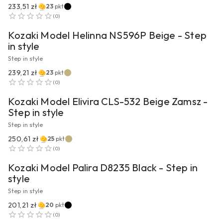
233,51 zł
23
pkt
PRZEJDŹ DO PRODUKTU
(
0
)
Kozaki Model Helinna NS596P Beige - Step
in style
Step in style
239,21 zł
23
pkt
PRZEJDŹ DO PRODUKTU
(
0
)
Kozaki Model Elivira CLS-532 Beige Zamsz -
Step in style
Step in style
250,61 zł
25
pkt
PRZEJDŹ DO PRODUKTU
(
0
)
Kozaki Model Palira D8235 Black - Step in
style
Step in style
201,21 zł
20
pkt
PRZEJDŹ DO PRODUKTU
(
0
)