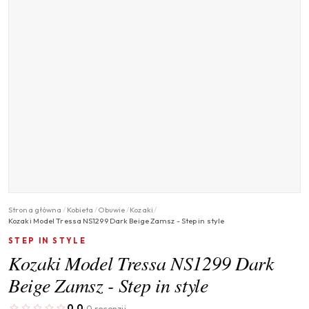
Strona główna
/
Kobieta
/
Obuwie
/
Kozaki
/
Kozaki Model Tressa NS1299 Dark Beige Zamsz - Step in style
STEP IN STYLE
Kozaki Model Tressa NS1299 Dark
Beige Zamsz - Step in style
0.0
0 recenzji
·