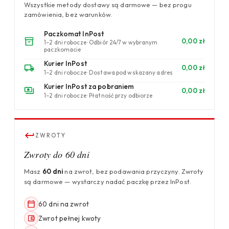
Wszystkie metody dostawy są darmowe — bez progu
zamówienia, bez warunków.
Paczkomat InPost
0,00 zł
1–2 dni robocze · Odbiór 24/7 w wybranym
paczkomacie
Kurier InPost
0,00 zł
1–2 dni robocze · Dostawa pod wskazany adres
Kurier InPost za pobraniem
0,00 zł
1–2 dni robocze · Płatność przy odbiorze
ZWROTY
Zwroty do 60 dni
Masz
60 dni
na zwrot, bez podawania przyczyny. Zwroty
są darmowe — wystarczy nadać paczkę przez InPost.
60 dni na zwrot
Zwrot pełnej kwoty