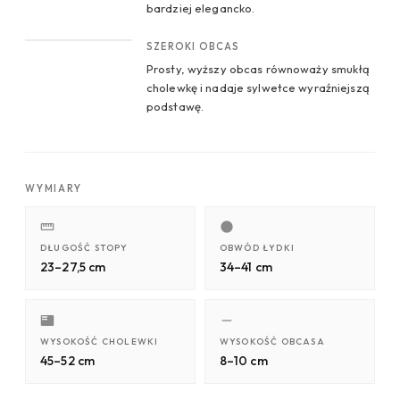
bardziej elegancko.
CROP 4
SZEROKI OBCAS
Prosty, wyższy obcas równoważy smukłą
cholewkę i nadaje sylwetce wyraźniejszą
podstawę.
WYMIARY
DŁUGOŚĆ STOPY
OBWÓD ŁYDKI
23–27,5 cm
34–41 cm
WYSOKOŚĆ CHOLEWKI
WYSOKOŚĆ OBCASA
45–52 cm
8–10 cm