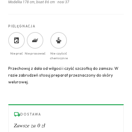
Modelka 178 cm, biust 86 cm
·
nosi 37
PIELĘGNACJA
Nie prać
Nie prasować
Nie czyścić
chemicznie
Przechowuj z dala od wilgoci i czyść szczotką do zamszu. W
razie zabrudzeń stosuj preparat przeznaczony do skóry
welurowej.
DOSTAWA
Zawsze za 0 zł