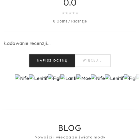
0.0
★
★
★
★
★
0 Ocena / Recenzje
Ładowanie recenzji…
NAPISZ OCENĘ
WIĘCEJ...
BLOG
Nowości i wiedza ze świata mody