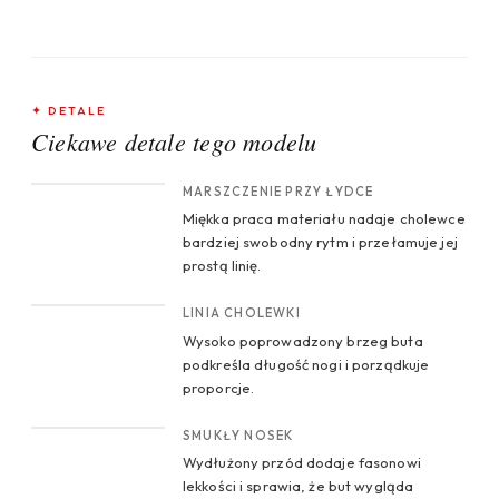
✦ DETALE
Ciekawe detale tego modelu
CROP 1
MARSZCZENIE PRZY ŁYDCE
Miękka praca materiału nadaje cholewce
bardziej swobodny rytm i przełamuje jej
prostą linię.
CROP 2
LINIA CHOLEWKI
Wysoko poprowadzony brzeg buta
podkreśla długość nogi i porządkuje
proporcje.
CROP 3
SMUKŁY NOSEK
Wydłużony przód dodaje fasonowi
lekkości i sprawia, że but wygląda