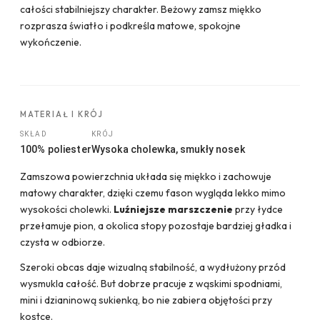
całości stabilniejszy charakter. Beżowy zamsz miękko
rozprasza światło i podkreśla matowe, spokojne
wykończenie.
MATERIAŁ I KRÓJ
SKŁAD
KRÓJ
100% poliester
Wysoka cholewka, smukły nosek
Zamszowa powierzchnia układa się miękko i zachowuje
matowy charakter, dzięki czemu fason wygląda lekko mimo
wysokości cholewki.
Luźniejsze marszczenie
przy łydce
przełamuje pion, a okolica stopy pozostaje bardziej gładka i
czysta w odbiorze.
Szeroki obcas daje wizualną stabilność, a wydłużony przód
wysmukla całość. But dobrze pracuje z wąskimi spodniami,
mini i dzianinową sukienką, bo nie zabiera objętości przy
kostce.