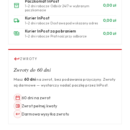
Paczkomat InPost
0,00 zł
1–2 dni robocze · Odbiór 24/7 w wybranym
paczkomacie
Kurier InPost
0,00 zł
1–2 dni robocze · Dostawa pod wskazany adres
Kurier InPost za pobraniem
0,00 zł
1–2 dni robocze · Płatność przy odbiorze
ZWROTY
Zwroty do 60 dni
Masz
60 dni
na zwrot, bez podawania przyczyny. Zwroty
są darmowe — wystarczy nadać paczkę przez InPost.
60 dni na zwrot
Zwrot pełnej kwoty
Darmowa wysyłka zwrotu