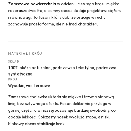
Zamszowa powierzchnia
w odcieniu ciepłego brązu miękko
rozprasza światło, a ciemny obcas dodaje projektowi ciężaru
i równowagi. To fason, który dobrze pracuje w ruchu:
zachowuje prostą formę, ale nie traci charakteru.
MATERIAŁ I KRÓJ
SKŁAD
100% skóra naturalna, podszewka tekstylna, podeszwa
syntetyczna
KRÓJ
Wysokie, westernowe
Zamszowa cholewka układa się miękko i trzyma pionową
linię, bez sztywnego efektu. Fason delikatnie przylega w
górnej części, a w niższej pozostaje bardziej swobodny, co
dodaje lekkości. Spiczasty nosek wydłuża stopę, a niski,
blokowy obcas stabilizuje krok.