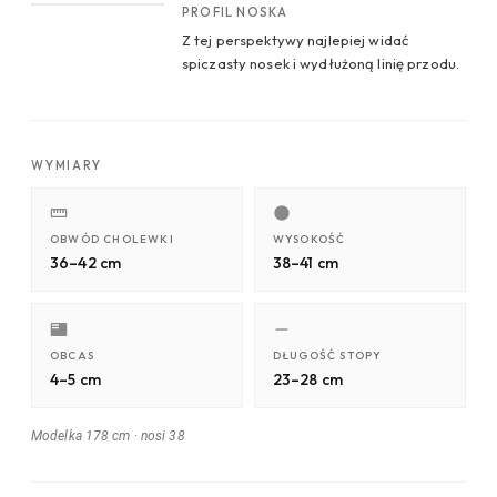
PROFIL NOSKA
Z tej perspektywy najlepiej widać
spiczasty nosek i wydłużoną linię przodu.
WYMIARY
OBWÓD CHOLEWKI
WYSOKOŚĆ
36–42 cm
38–41 cm
OBCAS
DŁUGOŚĆ STOPY
4–5 cm
23–28 cm
Modelka 178 cm
·
nosi 38