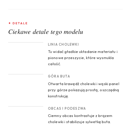
✦ DETALE
Ciekawe detale tego modelu
CROP 1
LINIA CHOLEWKI
Tu widać gładkie układanie materiału i
pionowe przeszycie, które wysmukla
całość.
CROP 2
GÓRA BUTA
Otwarta krawędź cholewki i wąski panel
przy górze pokazują prostą, oszczędną
konstrukcję.
CROP 3
OBCAS I PODESZWA
Ciemny obcas kontrastuje z brązem
cholewki i stabilizuje sylwetkę buta.
CROP 4