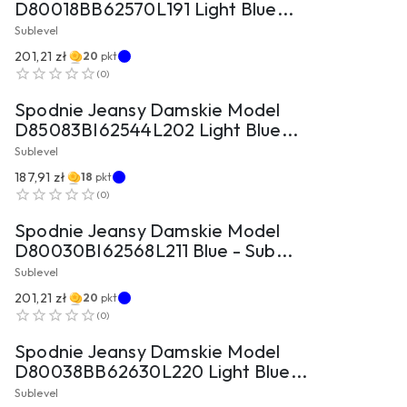
D80018BB62570L191 Light Blue...
Sublevel
201,21 zł
20
pkt
PRZEJDŹ DO PRODUKTU
(
0
)
Spodnie Jeansy Damskie Model
D85083BI62544L202 Light Blue...
Sublevel
187,91 zł
18
pkt
PRZEJDŹ DO PRODUKTU
(
0
)
Spodnie Jeansy Damskie Model
D80030BI62568L211 Blue - Sub...
Sublevel
201,21 zł
20
pkt
PRZEJDŹ DO PRODUKTU
(
0
)
Spodnie Jeansy Damskie Model
D80038BB62630L220 Light Blue...
Sublevel