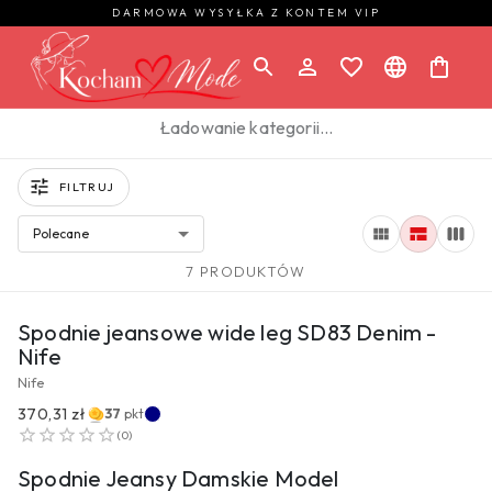
DARMOWA WYSYŁKA Z KONTEM VIP
Ładowanie kategorii…
FILTRUJ
Polecane
7 PRODUKTÓW
PRZEJDŹ DO PRODUKTU
Spodnie jeansowe wide leg SD83 Denim -
Nife
Nife
370,31 zł
37
pkt
PRZEJDŹ DO PRODUKTU
(
0
)
Spodnie Jeansy Damskie Model