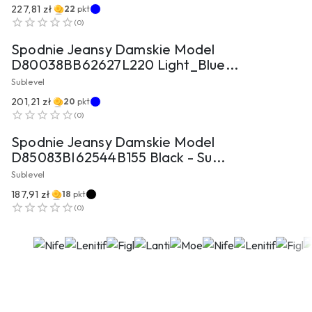
227,81 zł
22
pkt
PRZEJDŹ DO PRODUKTU
(
0
)
Spodnie Jeansy Damskie Model
D80038BB62627L220 Light_Blue...
Sublevel
201,21 zł
20
pkt
PRZEJDŹ DO PRODUKTU
(
0
)
Spodnie Jeansy Damskie Model
D85083BI62544B155 Black - Su...
Sublevel
187,91 zł
18
pkt
(
0
)