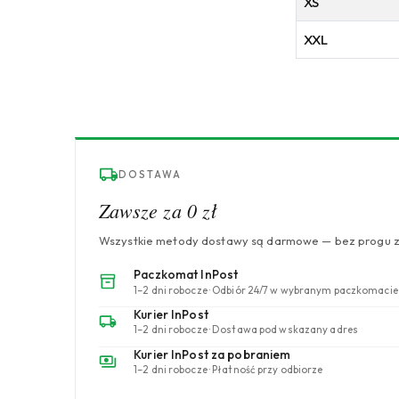
XS
XXL
DOSTAWA
Zawsze za 0 zł
Wszystkie metody dostawy są darmowe — bez progu 
Paczkomat InPost
1–2 dni robocze · Odbiór 24/7 w wybranym paczkomacie
Kurier InPost
1–2 dni robocze · Dostawa pod wskazany adres
Kurier InPost za pobraniem
1–2 dni robocze · Płatność przy odbiorze