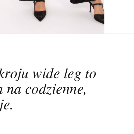
roju wide leg to
a na codzienne,
je.