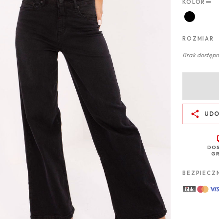
—
KOLOR
ROZMIAR
Brak dostępn
UDO
DO
GR
BEZPIECZ