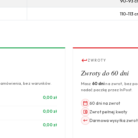
90-93 
110-113 
ZWROTY
Zwroty do 60 dni
zamówienia, bez warunków.
Masz
60 dni
na zwrot, bez p
nadać paczkę przez InPost.
0,00 zł
60 dni na zwrot
0,00 zł
Zwrot pełnej kwoty
Darmowa wysyłka zwrot
0,00 zł