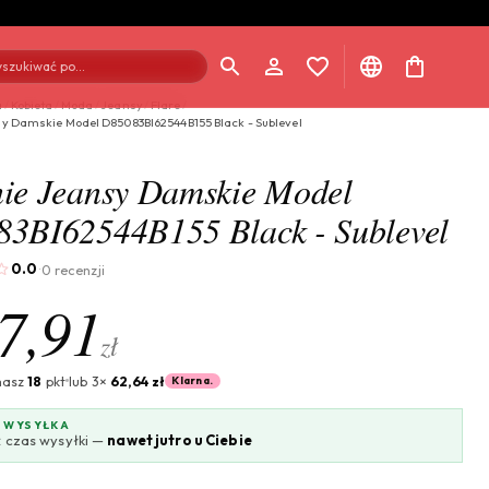
szukiwać po...
a
/
Kobieta
/
Moda
/
Jeansy
/
Flare
/
y Damskie Model D85083BI62544B155 Black - Sublevel
L
ie Jeansy Damskie Model
3BI62544B155 Black - Sublevel
0.0
0 recenzji
·
7,91
zł
masz
18
pkt
lub 3×
62,64 zł
Klarna.
 WYSYŁKA
 czas wysyłki —
nawet jutro u Ciebie