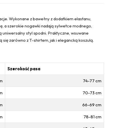
zacje. Wykonane z bawełny z dodatkiem elastanu,
ię, a szerokie nogawki nadają sylwetce modnego,
ją uniwersalny styl spodni. Praktyczne, wsuwane
ą się zarówno z T-shirtem, jak i elegancką koszulą.
Szerokość pasa
cm
74-77 cm
cm
70-73 cm
cm
66-69 cm
cm
78-81 cm