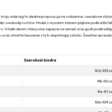
kroju wide leg to idealna propozycja na codzienne, casualowe styli
ę i swobodę ruchów. Model z wysokim stanem pięknie podkreśla tal
u. Gładki denim i klasyczne zapięcie na zamek oraz guzik podkreśla
u oraz otwarte kieszenie z tyłu dopełniają całości. Świetnie sprawdz
Szerokość biodra
102-105 
98-101 
94-97 
106-109 