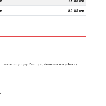
cm
63-65 cm
cm
82-85 cm
odawania przyczyny. Zwroty są darmowe — wystarczy
u