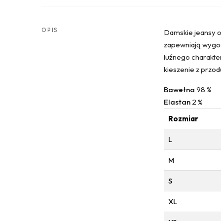
OPIS
Damskie jeansy o 
zapewniają wygod
luźnego charakter
kieszenie z przod
Bawełna
98 %
Elastan
2 %
Rozmiar
L
M
S
XL