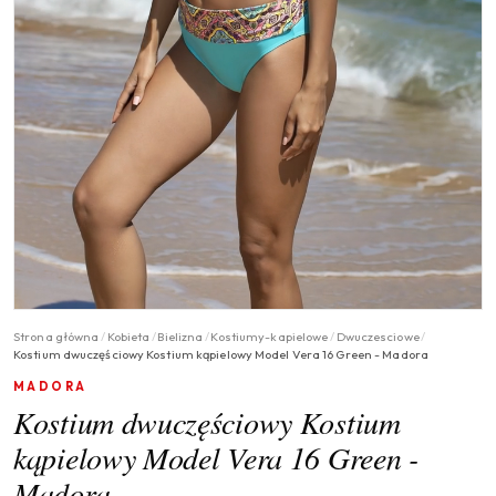
Strona główna
/
Kobieta
/
Bielizna
/
Kostiumy-kapielowe
/
Dwuczesciowe
/
Kostium dwuczęściowy Kostium kąpielowy Model Vera 16 Green - Madora
MADORA
Kostium dwuczęściowy Kostium
kąpielowy Model Vera 16 Green -
Madora