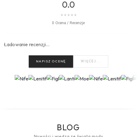
0.0
★
★
★
★
★
0 Ocena / Recenzje
Ładowanie recenzji…
NAPISZ OCENĘ
WIĘCEJ...
BLOG
Nowości i wiedza ze świata mody