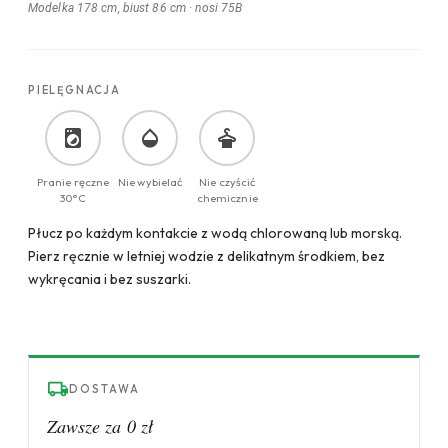
Modelka 178 cm, biust 86 cm
·
nosi 75B
PIELĘGNACJA
Pranie ręczne
Nie wybielać
Nie czyścić
30°C
chemicznie
Płucz po każdym kontakcie z wodą chlorowaną lub morską.
Pierz ręcznie w letniej wodzie z delikatnym środkiem, bez
wykręcania i bez suszarki.
DOSTAWA
Zawsze za 0 zł