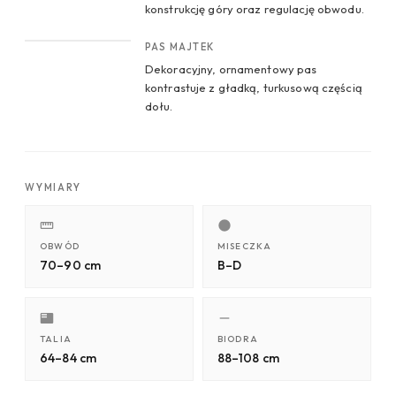
konstrukcję góry oraz regulację obwodu.
CROP 4
PAS MAJTEK
Dekoracyjny, ornamentowy pas
kontrastuje z gładką, turkusową częścią
dołu.
WYMIARY
OBWÓD
MISECZKA
70–90 cm
B–D
TALIA
BIODRA
64–84 cm
88–108 cm