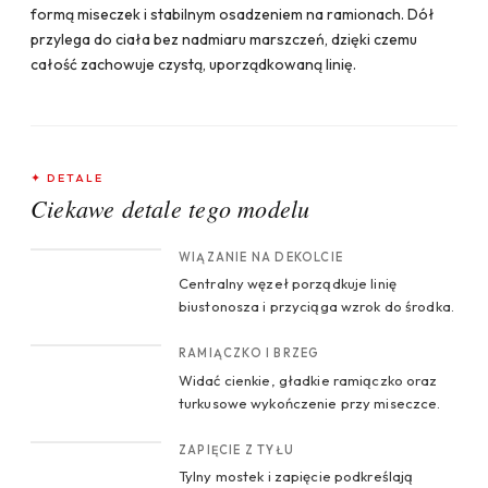
formą miseczek i stabilnym osadzeniem na ramionach. Dół
przylega do ciała bez nadmiaru marszczeń, dzięki czemu
całość zachowuje czystą, uporządkowaną linię.
✦ DETALE
Ciekawe detale tego modelu
CROP 1
WIĄZANIE NA DEKOLCIE
Centralny węzeł porządkuje linię
biustonosza i przyciąga wzrok do środka.
CROP 2
RAMIĄCZKO I BRZEG
Widać cienkie, gładkie ramiączko oraz
turkusowe wykończenie przy miseczce.
CROP 3
ZAPIĘCIE Z TYŁU
Tylny mostek i zapięcie podkreślają