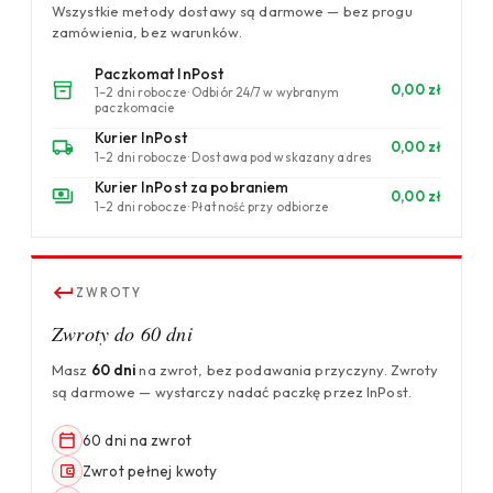
Wszystkie metody dostawy są darmowe — bez progu
zamówienia, bez warunków.
Paczkomat InPost
0,00 zł
1–2 dni robocze · Odbiór 24/7 w wybranym
paczkomacie
Kurier InPost
0,00 zł
1–2 dni robocze · Dostawa pod wskazany adres
Kurier InPost za pobraniem
0,00 zł
1–2 dni robocze · Płatność przy odbiorze
ZWROTY
Zwroty do 60 dni
Masz
60 dni
na zwrot, bez podawania przyczyny. Zwroty
są darmowe — wystarczy nadać paczkę przez InPost.
60 dni na zwrot
Zwrot pełnej kwoty