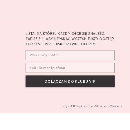
LISTA, NA KTÓREJ KAŻDY CHCE SIĘ ZNALEŹĆ.
ZAPISZ SIĘ, ABY UZYSKAĆ WCZEŚNIEJSZY DOSTĘP,
KORZYŚCI VIP I EKSKLUZYWNE OFERTY.
DOŁĄCZAM DO KLUBU VIP
Projekt ❤️ Wykonanie -
StronyNaMiare.PL