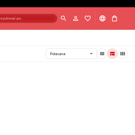
szukiwać po...
Polecane