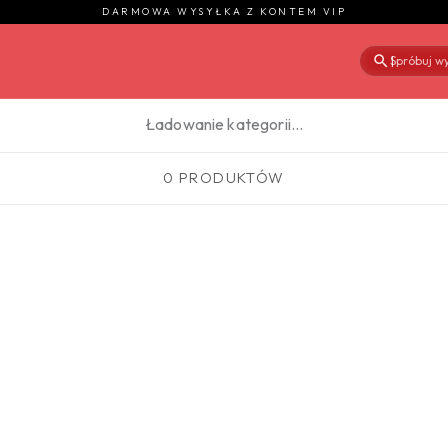
DARMOWA WYSYŁKA Z KONTEM VIP
Spróbuj wy
|
Ładowanie kategorii…
0 PRODUKTÓW