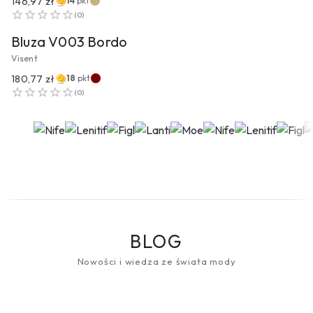
146,97 zł
14
pkt
PRZEJDŹ DO PRODUKTU
(
0
)
Bluza V003 Bordo
Visent
180,77 zł
18
pkt
(
0
)
BLOG
Nowości i wiedza ze świata mody