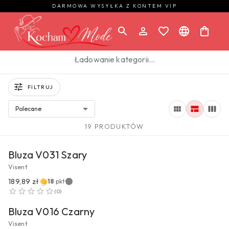
DARMOWA WYSYŁKA Z KONTEM VIP
Ładowanie kategorii…
FILTRUJ
Polecane
19 PRODUKTÓW
PRZEJDŹ DO PRODUKTU
Bluza V031 Szary
Visent
189,89 zł
18
pkt
PRZEJDŹ DO PRODUKTU
(
0
)
Bluza V016 Czarny
Visent