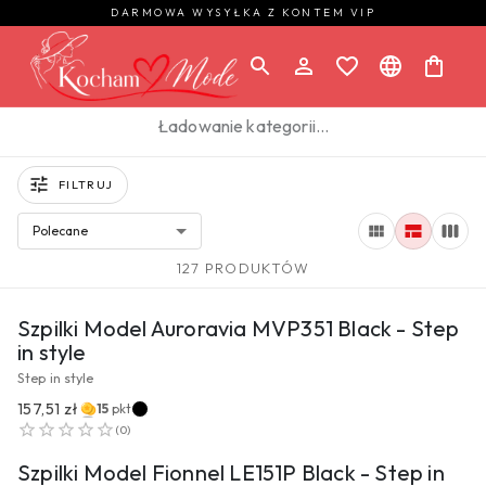
DARMOWA WYSYŁKA Z KONTEM VIP
Ładowanie kategorii…
FILTRUJ
Polecane
127 PRODUKTÓW
PRZEJDŹ DO PRODUKTU
Szpilki Model Auroravia MVP351 Black - Step
in style
Step in style
157,51 zł
15
pkt
PRZEJDŹ DO PRODUKTU
(
0
)
Szpilki Model Fionnel LE151P Black - Step in