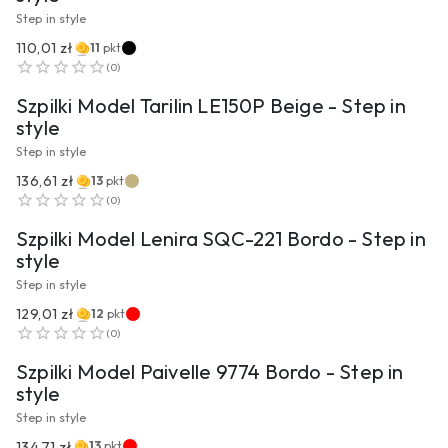
Step in style
110,01 zł
11
pkt
PRZEJDŹ DO PRODUKTU
(
0
)
Szpilki Model Tarilin LE150P Beige - Step in
style
Step in style
136,61 zł
13
pkt
PRZEJDŹ DO PRODUKTU
(
0
)
Szpilki Model Lenira SQC-221 Bordo - Step in
style
Step in style
129,01 zł
12
pkt
PRZEJDŹ DO PRODUKTU
(
0
)
Szpilki Model Paivelle 9774 Bordo - Step in
style
Step in style
134,71 zł
13
pkt