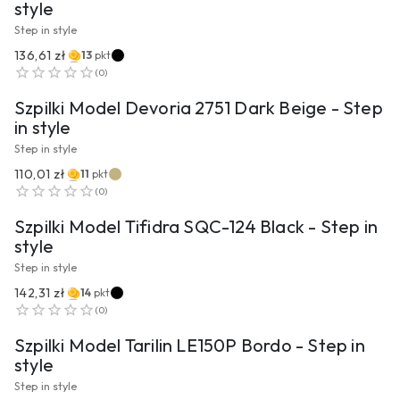
style
Step in style
136,61 zł
13
pkt
PRZEJDŹ DO PRODUKTU
(
0
)
Szpilki Model Devoria 2751 Dark Beige - Step
in style
Step in style
110,01 zł
11
pkt
PRZEJDŹ DO PRODUKTU
(
0
)
Szpilki Model Tifidra SQC-124 Black - Step in
style
Step in style
142,31 zł
14
pkt
PRZEJDŹ DO PRODUKTU
(
0
)
Szpilki Model Tarilin LE150P Bordo - Step in
style
Step in style