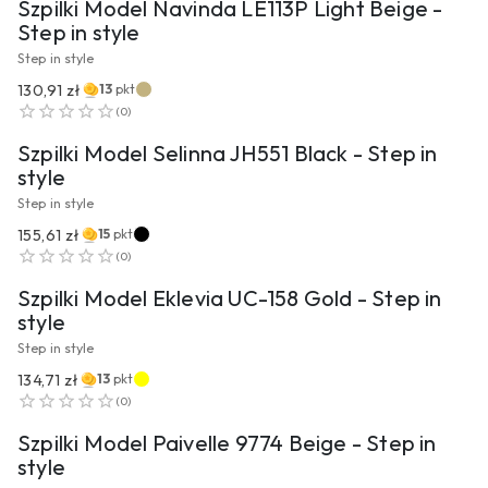
Szpilki Model Navinda LE113P Light Beige -
Step in style
Step in style
130,91 zł
13
pkt
PRZEJDŹ DO PRODUKTU
(
0
)
Szpilki Model Selinna JH551 Black - Step in
style
Step in style
155,61 zł
15
pkt
PRZEJDŹ DO PRODUKTU
(
0
)
Szpilki Model Eklevia UC-158 Gold - Step in
style
Step in style
134,71 zł
13
pkt
PRZEJDŹ DO PRODUKTU
(
0
)
Szpilki Model Paivelle 9774 Beige - Step in
style