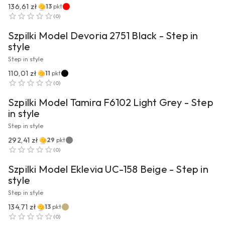
136,61 zł
13
pkt
PRZEJDŹ DO PRODUKTU
(
0
)
Szpilki Model Devoria 2751 Black - Step in
style
Step in style
110,01 zł
11
pkt
PRZEJDŹ DO PRODUKTU
(
0
)
Szpilki Model Tamira F6102 Light Grey - Step
in style
Step in style
292,41 zł
29
pkt
PRZEJDŹ DO PRODUKTU
(
0
)
Szpilki Model Eklevia UC-158 Beige - Step in
style
Step in style
134,71 zł
13
pkt
PRZEJDŹ DO PRODUKTU
(
0
)