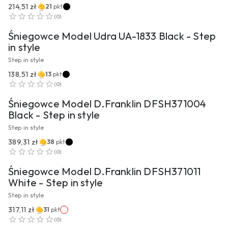
214,51 zł
21
pkt
PRZEJDŹ DO PRODUKTU
(
0
)
Śniegowce Model Udra UA-1833 Black - Step
in style
Step in style
138,51 zł
13
pkt
PRZEJDŹ DO PRODUKTU
(
0
)
Śniegowce Model D.Franklin DFSH371004
Black - Step in style
Step in style
389,31 zł
38
pkt
PRZEJDŹ DO PRODUKTU
(
0
)
Śniegowce Model D.Franklin DFSH371011
White - Step in style
Step in style
317,11 zł
31
pkt
PRZEJDŹ DO PRODUKTU
(
0
)