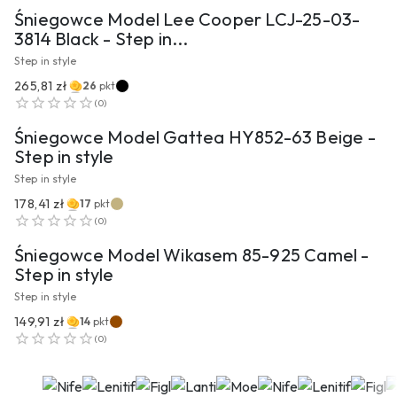
Śniegowce Model Lee Cooper LCJ-25-03-
3814 Black - Step in...
Step in style
265,81 zł
26
pkt
PRZEJDŹ DO PRODUKTU
(
0
)
Śniegowce Model Gattea HY852-63 Beige -
Step in style
Step in style
178,41 zł
17
pkt
PRZEJDŹ DO PRODUKTU
(
0
)
Śniegowce Model Wikasem 85-925 Camel -
Step in style
Step in style
149,91 zł
14
pkt
(
0
)