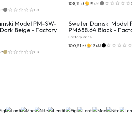
108,11 zł
10
pkt
EJDŹ DO PRODUKTU
PRZEJDŹ DO PROD
kt
(
0
)
amski Model PM-SW-
Sweter Damski Model
Dark Beige - Factory
PM688.64 Black - Facto
Factory Price
100,51 zł
10
pkt
kt
(
0
)