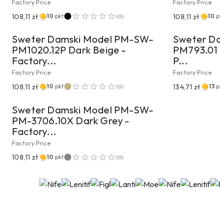
Factory Price
Factory Price
PRZEJDŹ DO PRODUKTU
PRZ
108,11 zł
108,11 zł
10
pkt
10
p
(
0
)
Sweter Damski Model PM-SW-
Sweter D
PM1020.12P Dark Beige -
PM793.01 
Factory...
P...
Factory Price
Factory Price
PRZEJDŹ DO PRODUKTU
108,11 zł
134,71 zł
10
pkt
13
p
(
0
)
Sweter Damski Model PM-SW-
PM-3706.10X Dark Grey -
Factory...
Factory Price
108,11 zł
10
pkt
(
0
)