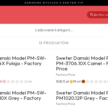
DARMOWA WYSYŁKA Z KONTEM VIP
Spróbuj wy
|
Ładowanie kategorii…
13 PRODUKTÓW
EJDŹ DO PRODUKTU
PRZEJDŹ DO PROD
amski Model PM-SW-
Sweter Damski Model
X Fuksja - Factory
PM-3706.10X Camel - 
Price
Factory Price
EJDŹ DO PRODUKTU
PRZEJDŹ DO PROD
108,11 zł
kt
10
pkt
(
0
)
amski Model PM-SW-
Sweter Damski Model
0X Grey - Factory
PM1020.12P Grey - Fact
Factory Price