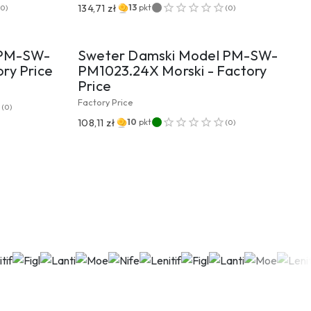
134,71 zł
13
pkt
(
0
)
(
0
)
UKTU
PRZEJDŹ DO PRODUKTU
 PM-SW-
Sweter Damski Model PM-SW-
ry Price
PM1023.24X Morski - Factory
Price
Factory Price
(
0
)
108,11 zł
10
pkt
(
0
)