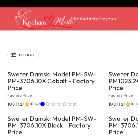
Kobieta
Mężczyzna
FILTRUJ
PRZEJDŹ DO PRODUKTU
PRZ
Sweter Damski Model PM-SW-
Sweter D
PM-3706.10X Cobalt - Factory
PM1023.24
Price
Price
Factory Price
Factory Price
PRZEJDŹ DO PRODUKTU
PRZ
108,11 zł
108,11 zł
10
pkt
10
p
(
0
)
Sweter Damski Model PM-SW-
Sweter D
PM-3706.10X Black - Factory
PM-3706.1
Price
Price