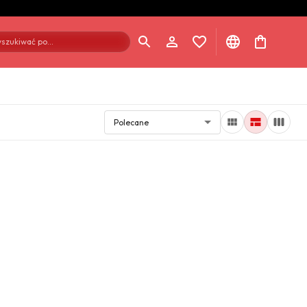
szukiwać po...
Polecane