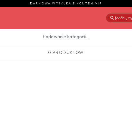
DARMOWA WYSYŁKA Z KONTEM VIP
Spróbuj wy
|
Ładowanie kategorii…
0 PRODUKTÓW