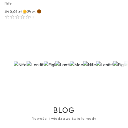
Nife
345,61 zł
34
pkt
(
0
)
BLOG
Nowości i wiedza ze świata mody