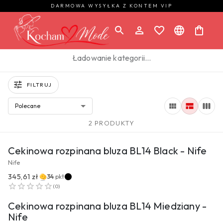
DARMOWA WYSYŁKA Z KONTEM VIP
Ładowanie kategorii…
FILTRUJ
Polecane
2 PRODUKTY
PRZEJDŹ DO PRODUKTU
Cekinowa rozpinana bluza BL14 Black - Nife
Nife
345,61 zł
34
pkt
PRZEJDŹ DO PRODUKTU
(
0
)
Cekinowa rozpinana bluza BL14 Miedziany -
Nife