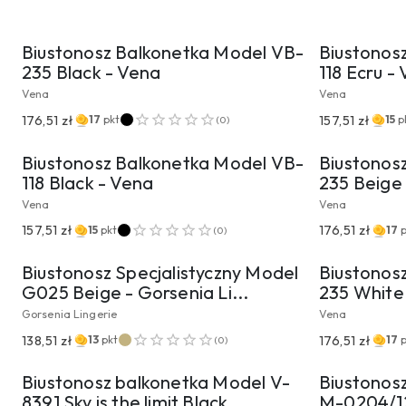
PRZEJDŹ DO PRODUKTU
PRZ
Biustonosz Balkonetka Model VB-
Biustonos
235 Black - Vena
118 Ecru -
Vena
Vena
PRZEJDŹ DO PRODUKTU
PRZ
176,51 zł
157,51 zł
17
pkt
15
p
(
0
)
Biustonosz Balkonetka Model VB-
Biustonos
118 Black - Vena
235 Beige
Vena
Vena
PRZEJDŹ DO PRODUKTU
PRZ
157,51 zł
176,51 zł
15
pkt
17
(
0
)
Biustonosz Specjalistyczny Model
Biustonos
G025 Beige - Gorsenia Li...
235 White
Gorsenia Lingerie
Vena
PRZEJDŹ DO PRODUKTU
PRZ
138,51 zł
176,51 zł
13
pkt
17
(
0
)
Biustonosz balkonetka Model V-
Biustonos
8391 Sky is the limit Black...
M-0204/12