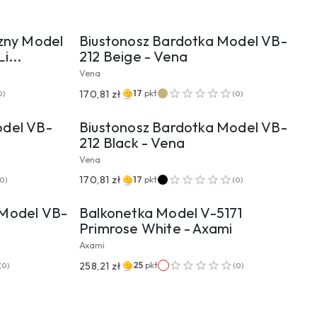
UKTU
PRZEJDŹ DO PRODUKTU
czny Model
Biustonosz Bardotka Model VB-
i...
212 Beige - Vena
Vena
UKTU
PRZEJDŹ DO PRODUKTU
170,81 zł
17
pkt
0
)
(
0
)
odel VB-
Biustonosz Bardotka Model VB-
212 Black - Vena
Vena
UKTU
PRZEJDŹ DO PRODUKTU
170,81 zł
17
pkt
0
)
(
0
)
 Model VB-
Balkonetka Model V-5171
Primrose White - Axami
Axami
258,21 zł
25
pkt
(
0
)
(
0
)