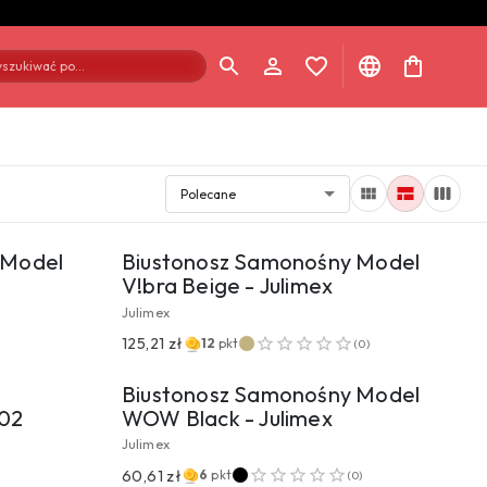
szukiwać po...
Polecane
UKTU
PRZEJDŹ DO PRODUKTU
 Model
Biustonosz Samonośny Model
V!bra Beige - Julimex
Julimex
UKTU
PRZEJDŹ DO PRODUKTU
125,21 zł
12
pkt
(
0
)
Biustonosz Samonośny Model
02
WOW Black - Julimex
Julimex
60,61 zł
6
pkt
(
0
)