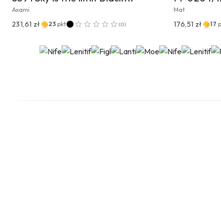
Axami
Mat
231,61 zł
176,51 zł
23
pkt
17
(
0
)