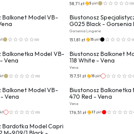
EJDŹ DO PRODUKTU
PRZEJDŹ DO PROD
58,71 zł
5
pkt
(
0
)
z Balkonet Model VB-
Biustonosz Specjalisty
 Vena
G025 Black - Gorsenia L
Gorsenia Lingerie
EJDŹ DO PRODUKTU
PRZEJDŹ DO PROD
151,81 zł
kt
15
pkt
(
0
)
(
z Balkonetka Model VB-
Biustonosz Balkonet M
 - Vena
118 White - Vena
Vena
EJDŹ DO PRODUKTU
PRZEJDŹ DO PROD
157,51 zł
pkt
15
pkt
(
0
)
(
z Balkonet Model VB-
Biustonosz Balkonetka
 - Vena
470 Red - Vena
Vena
EJDŹ DO PRODUKTU
176,51 zł
pkt
17
pkt
(
0
)
z Bardotka Model Capri
 M-909/1 Black -...