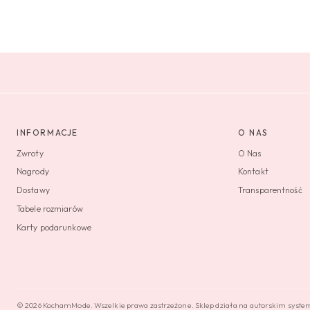
INFORMACJE
O NAS
Zwroty
O Nas
Nagrody
Kontakt
Dostawy
Transparentność
Tabele rozmiarów
Karty podarunkowe
© 2026 KochamMode. Wszelkie prawa zastrzeżone. Sklep działa na autorskim syst