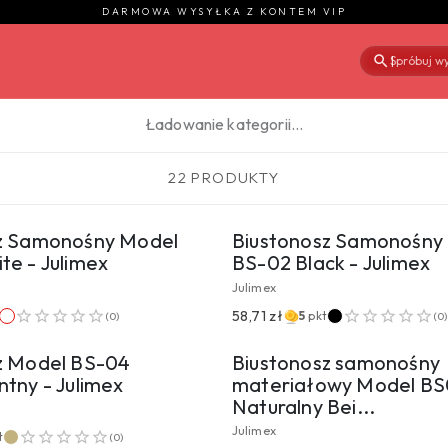
DARMOWA WYSYŁKA Z KONTEM VIP
Spróbuj wy
|
Ładowanie kategorii…
22 PRODUKTY
EJDŹ DO PRODUKTU
PRZEJDŹ DO PROD
z Samonośny Model
Biustonosz Samonośny
te - Julimex
BS-02 Black - Julimex
Julimex
EJDŹ DO PRODUKTU
PRZEJDŹ DO PROD
58,71 zł
5
pkt
(
0
)
(
0
)
z Model BS-04
Biustonosz samonośny
tny - Julimex
materiałowy Model BS
Naturalny Bei...
Julimex
t
(
0
)