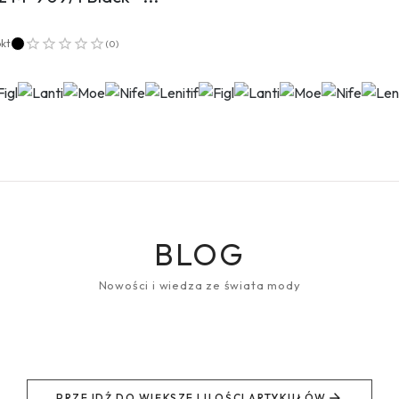
pkt
(
0
)
BLOG
Nowości i wiedza ze świata mody
PRZEJDŹ DO WIĘKSZEJ ILOŚCI ARTYKUŁÓW