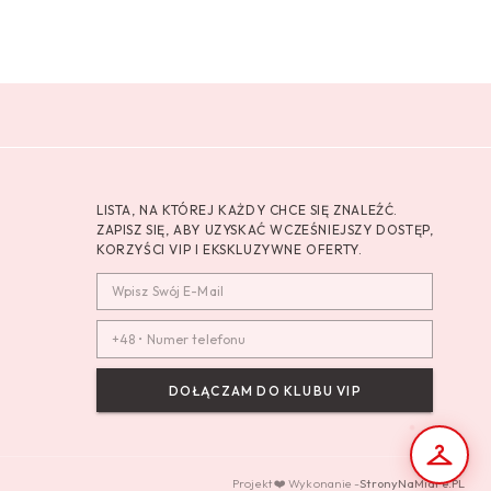
LISTA, NA KTÓREJ KAŻDY CHCE SIĘ ZNALEŹĆ.
ZAPISZ SIĘ, ABY UZYSKAĆ WCZEŚNIEJSZY DOSTĘP,
KORZYŚCI VIP I EKSKLUZYWNE OFERTY.
DOŁĄCZAM DO KLUBU VIP
Projekt ❤️ Wykonanie -
StronyNaMiare.PL