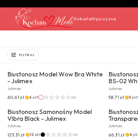
Kobieta
Mężczyzna
FILTRUJ
PRZEJDŹ DO PRODUKTU
PRZ
Biustonosz Model Wow Bra White
Biustonos
- Julimex
BS-02 Whi
Julimex
Julimex
PRZEJDŹ DO PRODUKTU
PRZ
60,61 zł
58,71 zł
6
pkt
5
pkt
(
0
)
Biustonosz Samonośny Model
Biustonos
V!bra Black - Julimex
Transparen
Julimex
Julimex
123,31 zł
66,31 zł
12
pkt
6
pk
(
0
)