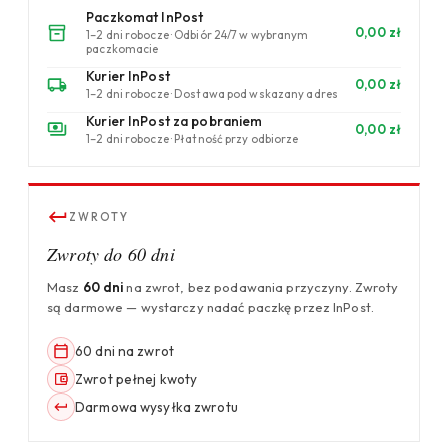
Paczkomat InPost
0,00 zł
1–2 dni robocze · Odbiór 24/7 w wybranym
paczkomacie
Kurier InPost
0,00 zł
1–2 dni robocze · Dostawa pod wskazany adres
Kurier InPost za pobraniem
0,00 zł
1–2 dni robocze · Płatność przy odbiorze
ZWROTY
Zwroty do 60 dni
Masz
60 dni
na zwrot, bez podawania przyczyny. Zwroty
są darmowe — wystarczy nadać paczkę przez InPost.
60 dni na zwrot
Zwrot pełnej kwoty
Darmowa wysyłka zwrotu