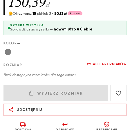
150,39
zł
Otrzymasz
15
pkt
lub 3×
50,13 zł
Klarna.
SZYBKA WYSYŁKA
Sprawdź czas wysyłki —
nawet jutro u Ciebie
—
KOLOR
TABELA ROZMIARÓW
ROZMIAR
Brak dostępnych rozmiarów dla tego koloru.
WYBIERZ ROZMIAR
UDOSTĘPNIJ
DOSTAWA
DARMOWY
BEZPIECZNE