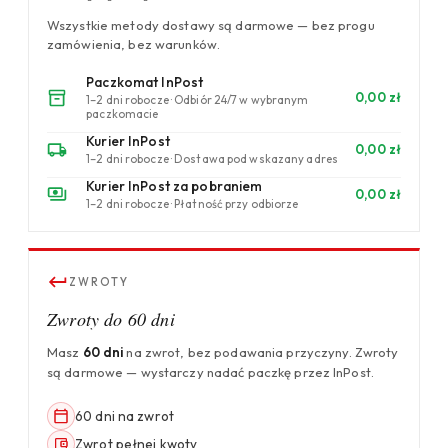
Wszystkie metody dostawy są darmowe — bez progu
zamówienia, bez warunków.
Paczkomat InPost
0,00 zł
1–2 dni robocze · Odbiór 24/7 w wybranym
paczkomacie
Kurier InPost
0,00 zł
1–2 dni robocze · Dostawa pod wskazany adres
Kurier InPost za pobraniem
0,00 zł
1–2 dni robocze · Płatność przy odbiorze
ZWROTY
Zwroty do 60 dni
Masz
60 dni
na zwrot, bez podawania przyczyny. Zwroty
są darmowe — wystarczy nadać paczkę przez InPost.
60 dni na zwrot
Zwrot pełnej kwoty