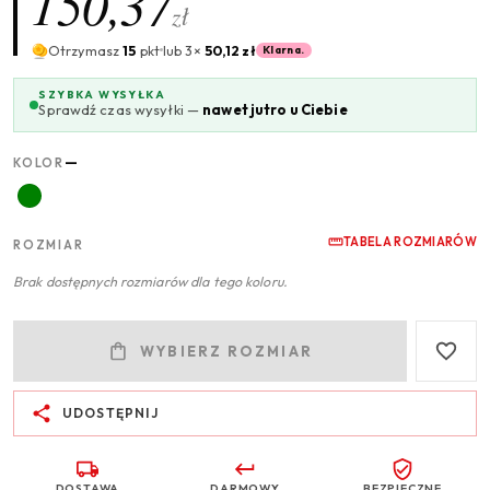
150,37
zł
Otrzymasz
15
pkt
lub 3×
50,12 zł
Klarna.
SZYBKA WYSYŁKA
Sprawdź czas wysyłki —
nawet jutro u Ciebie
—
KOLOR
TABELA ROZMIARÓW
ROZMIAR
Brak dostępnych rozmiarów dla tego koloru.
WYBIERZ ROZMIAR
UDOSTĘPNIJ
DOSTAWA
DARMOWY
BEZPIECZNE