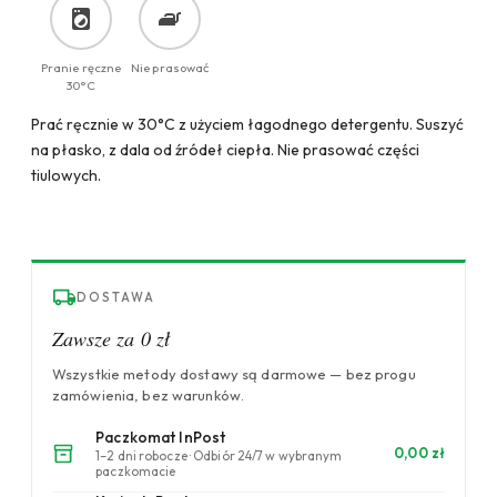
Pranie ręczne
Nie prasować
30°C
Prać ręcznie w 30°C z użyciem łagodnego detergentu. Suszyć
na płasko, z dala od źródeł ciepła. Nie prasować części
tiulowych.
DOSTAWA
Zawsze za 0 zł
Wszystkie metody dostawy są darmowe — bez progu
zamówienia, bez warunków.
Paczkomat InPost
0,00 zł
1–2 dni robocze · Odbiór 24/7 w wybranym
paczkomacie