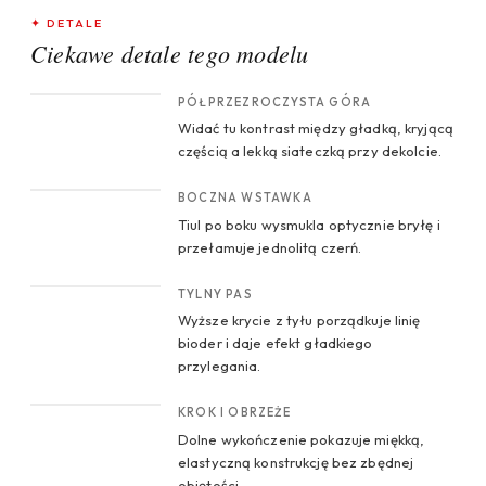
✦ DETALE
Ciekawe detale tego modelu
CROP 1
PÓŁPRZEZROCZYSTA GÓRA
Widać tu kontrast między gładką, kryjącą
częścią a lekką siateczką przy dekolcie.
CROP 2
BOCZNA WSTAWKA
Tiul po boku wysmukla optycznie bryłę i
przełamuje jednolitą czerń.
CROP 3
TYLNY PAS
Wyższe krycie z tyłu porządkuje linię
bioder i daje efekt gładkiego
przylegania.
CROP 4
KROK I OBRZEŻE
Dolne wykończenie pokazuje miękką,
elastyczną konstrukcję bez zbędnej
objętości.