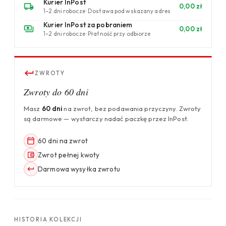
Kurier InPost
0,00 zł
1–2 dni robocze · Dostawa pod wskazany adres
Kurier InPost za pobraniem
0,00 zł
1–2 dni robocze · Płatność przy odbiorze
ZWROTY
Zwroty do 60 dni
Masz
60 dni
na zwrot, bez podawania przyczyny. Zwroty
są darmowe — wystarczy nadać paczkę przez InPost.
60 dni na zwrot
Zwrot pełnej kwoty
Darmowa wysyłka zwrotu
HISTORIA KOLEKCJI