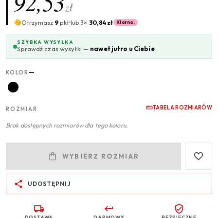
92,53
zł
Otrzymasz
9
pkt
lub 3×
30,84 zł
Klarna.
SZYBKA WYSYŁKA
Sprawdź czas wysyłki —
nawet jutro u Ciebie
—
KOLOR
TABELA ROZMIARÓW
ROZMIAR
Brak dostępnych rozmiarów dla tego koloru.
WYBIERZ ROZMIAR
UDOSTĘPNIJ
DOSTAWA
DARMOWY
BEZPIECZNE