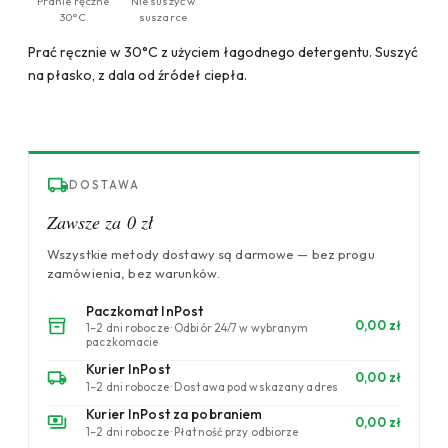
Pranie ręczne
Nie suszyć w
30°C
suszarce
Prać ręcznie w 30°C z użyciem łagodnego detergentu. Suszyć
na płasko, z dala od źródeł ciepła.
DOSTAWA
Zawsze za 0 zł
Wszystkie metody dostawy są darmowe — bez progu
zamówienia, bez warunków.
Paczkomat InPost
0,00 zł
1–2 dni robocze · Odbiór 24/7 w wybranym
paczkomacie
Kurier InPost
0,00 zł
1–2 dni robocze · Dostawa pod wskazany adres
Kurier InPost za pobraniem
0,00 zł
1–2 dni robocze · Płatność przy odbiorze