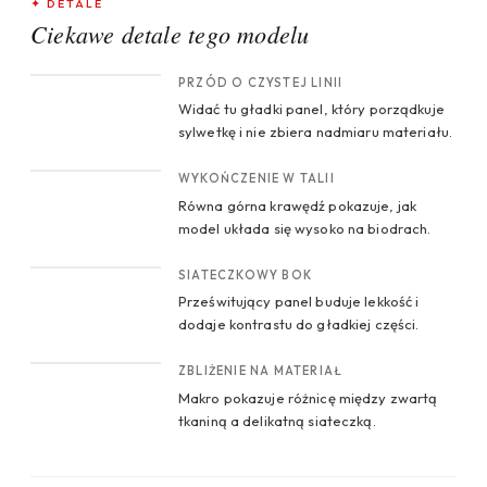
✦ DETALE
Ciekawe detale tego modelu
CROP 1
PRZÓD O CZYSTEJ LINII
Widać tu gładki panel, który porządkuje
sylwetkę i nie zbiera nadmiaru materiału.
CROP 2
WYKOŃCZENIE W TALII
Równa górna krawędź pokazuje, jak
model układa się wysoko na biodrach.
CROP 3
SIATECZKOWY BOK
Prześwitujący panel buduje lekkość i
dodaje kontrastu do gładkiej części.
CROP 4
ZBLIŻENIE NA MATERIAŁ
Makro pokazuje różnicę między zwartą
tkaniną a delikatną siateczką.