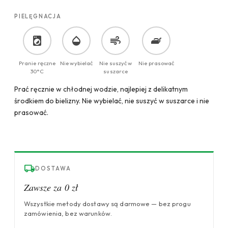
PIELĘGNACJA
Pranie ręczne
Nie wybielać
Nie suszyć w
Nie prasować
30°C
suszarce
Prać ręcznie w chłodnej wodzie, najlepiej z delikatnym
środkiem do bielizny. Nie wybielać, nie suszyć w suszarce i nie
prasować.
DOSTAWA
Zawsze za 0 zł
Wszystkie metody dostawy są darmowe — bez progu
zamówienia, bez warunków.