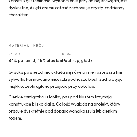
konstrukcji stabilność. Wykończenie przy dolnej krawędzi jest
dyskretne, dzięki czemu całość zachowuje czysty, codzienny
charakter.
MATERIAŁ I KRÓJ
SKŁAD
KRÓJ
84% poliamid, 16% elastan
Push-up, gładki
Gładka powierzchnia układa się równo i nie rozprasza linii
sylwetki. Formowane miseczki podnoszą biust, zachowując
miękkie, zaokrąglone przejście przy dekolcie.
Cienkie ramiączka i stabilny pas pod biustem trzymają
konstrukcję blisko ciała. Całość wygląda na projekt, który
pracuje dyskretnie pod dopasowaną koszulą lub cienkim
topem.