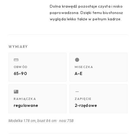
Dolna krawędź pozostaje czysta i nisko
poprowadzona. Dzięki temu biustonosz
wygląda lekko także w pełnym kadrze.
WYMIARY
OBWÓD
MISECZKA
65–90
A–E
RAMIĄCZKA
ZAPIĘCIE
regulowane
2-rzędowe
Modelka 178 cm, biust 86 cm
·
nosi 75B