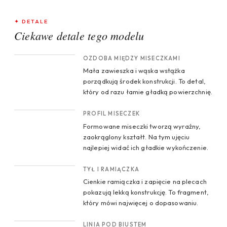
✦ DETALE
Ciekawe detale tego modelu
CROP 1
OZDOBA MIĘDZY MISECZKAMI
Mała zawieszka i wąska wstążka
porządkują środek konstrukcji. To detal,
który od razu łamie gładką powierzchnię.
CROP 2
PROFIL MISECZEK
Formowane miseczki tworzą wyraźny,
zaokrąglony kształt. Na tym ujęciu
najlepiej widać ich gładkie wykończenie.
CROP 3
TYŁ I RAMIĄCZKA
Cienkie ramiączka i zapięcie na plecach
pokazują lekką konstrukcję. To fragment,
który mówi najwięcej o dopasowaniu.
CROP 4
LINIA POD BIUSTEM