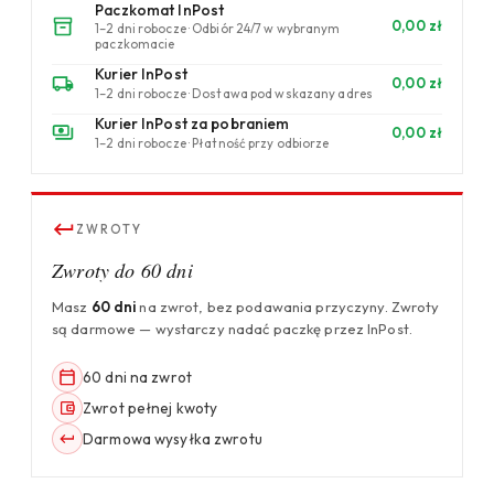
Paczkomat InPost
0,00 zł
1–2 dni robocze · Odbiór 24/7 w wybranym
paczkomacie
Kurier InPost
0,00 zł
1–2 dni robocze · Dostawa pod wskazany adres
Kurier InPost za pobraniem
0,00 zł
1–2 dni robocze · Płatność przy odbiorze
ZWROTY
Zwroty do 60 dni
Masz
60 dni
na zwrot, bez podawania przyczyny. Zwroty
są darmowe — wystarczy nadać paczkę przez InPost.
60 dni na zwrot
Zwrot pełnej kwoty
Darmowa wysyłka zwrotu