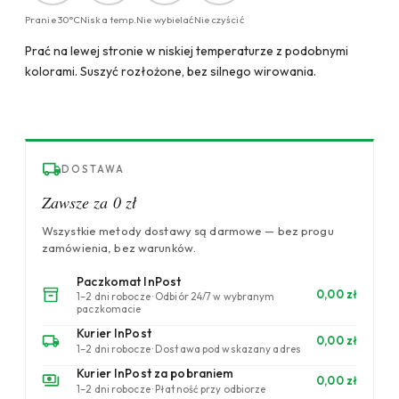
Pranie 30°C
Niska temp.
Nie wybielać
Nie czyścić
Prać na lewej stronie w niskiej temperaturze z podobnymi
kolorami. Suszyć rozłożone, bez silnego wirowania.
DOSTAWA
Zawsze za 0 zł
Wszystkie metody dostawy są darmowe — bez progu
zamówienia, bez warunków.
Paczkomat InPost
0,00 zł
1–2 dni robocze · Odbiór 24/7 w wybranym
paczkomacie
Kurier InPost
0,00 zł
1–2 dni robocze · Dostawa pod wskazany adres
Kurier InPost za pobraniem
0,00 zł
1–2 dni robocze · Płatność przy odbiorze