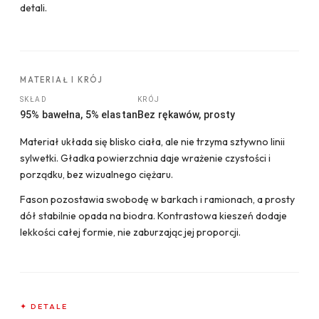
detali.
MATERIAŁ I KRÓJ
SKŁAD
KRÓJ
95% bawełna, 5% elastan
Bez rękawów, prosty
Materiał układa się blisko ciała, ale nie trzyma sztywno linii
sylwetki. Gładka powierzchnia daje wrażenie czystości i
porządku, bez wizualnego ciężaru.
Fason pozostawia swobodę w barkach i ramionach, a prosty
dół stabilnie opada na biodra. Kontrastowa kieszeń dodaje
lekkości całej formie, nie zaburzając jej proporcji.
✦ DETALE