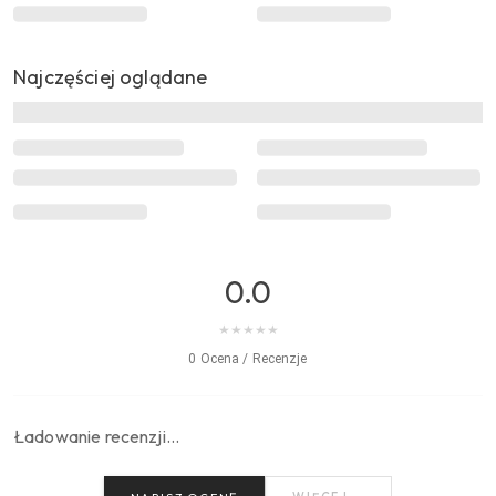
Najczęściej oglądane
0.0
★
★
★
★
★
0 Ocena / Recenzje
Ładowanie recenzji…