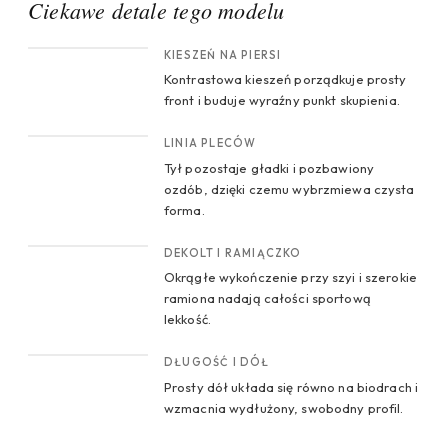
Ciekawe detale tego modelu
CROP 1
KIESZEŃ NA PIERSI
Kontrastowa kieszeń porządkuje prosty
front i buduje wyraźny punkt skupienia.
CROP 2
LINIA PLECÓW
Tył pozostaje gładki i pozbawiony
ozdób, dzięki czemu wybrzmiewa czysta
forma.
CROP 3
DEKOLT I RAMIĄCZKO
Okrągłe wykończenie przy szyi i szerokie
ramiona nadają całości sportową
lekkość.
CROP 4
DŁUGOŚĆ I DÓŁ
Prosty dół układa się równo na biodrach i
wzmacnia wydłużony, swobodny profil.