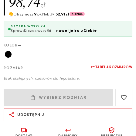
98,74
zł
Otrzymasz
9
pkt
lub 3×
32,91 zł
Klarna.
SZYBKA WYSYŁKA
Sprawdź czas wysyłki —
nawet jutro u Ciebie
—
KOLOR
TABELA ROZMIARÓW
ROZMIAR
Brak dostępnych rozmiarów dla tego koloru.
WYBIERZ ROZMIAR
UDOSTĘPNIJ
DOSTAWA
DARMOWY
BEZPIECZNE