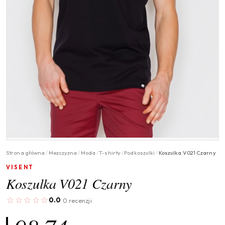
Strona główna
/
Mezczyzna
/
Moda
/
T-shirty
/
Podkoszulki
/
Koszulka V021 Czarny
VISENT
Koszulka V021 Czarny
0.0
0 recenzji
·