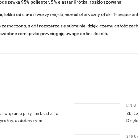
podszewka 95% poliester, 5% elastan
Krótka, rozkloszowana
ę lekko od ciała i tworzy miękki, niemal eteryczny efekt. Transparent
ie zaznaczona, a dół rozszerza się subtelnie, dzięki czemu całość z
a ozdobne ramiączka przyciągają uwagę do linii dekoltu.
CROP 2
LINIA 
i wiązania przy linii biustu. To
Zbliże
wyraźny, ozdobny rytm.
Dzięk
CROP 4
STRU