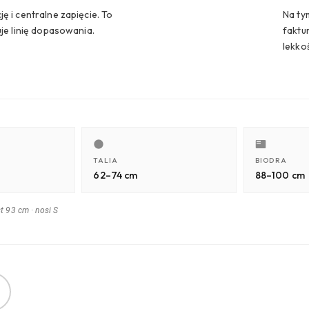
ę i centralne zapięcie. To
Na ty
uje linię dopasowania.
faktu
lekko
TALIA
BIODRA
62–74 cm
88–100 cm
st 93 cm
·
nosi S