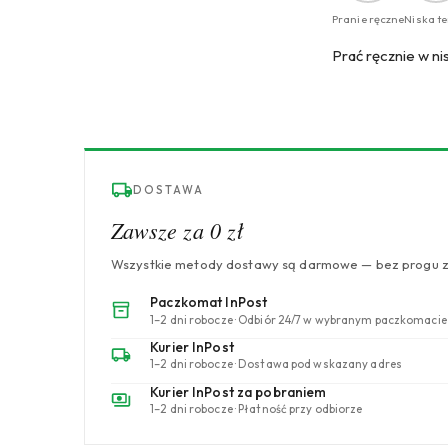
Pranie ręczne
Niska t
Prać ręcznie w ni
DOSTAWA
Zawsze za 0 zł
Wszystkie metody dostawy są darmowe — bez progu 
Paczkomat InPost
1–2 dni robocze · Odbiór 24/7 w wybranym paczkomacie
Kurier InPost
1–2 dni robocze · Dostawa pod wskazany adres
Kurier InPost za pobraniem
1–2 dni robocze · Płatność przy odbiorze