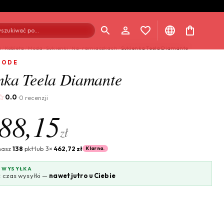
szukiwać po...
a
/
Kobieta
/
Moda
/
Sukienki
/
Na-ramiaczkach
/
Sukienka Teela Diamante
MODE
nka Teela Diamante
0.0
0 recenzji
·
88,15
zł
masz
138
pkt
lub 3×
462,72 zł
Klarna.
 WYSYŁKA
 czas wysyłki —
nawet jutro u Ciebie