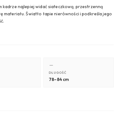
m kadrze najlepiej widać siateczkową, przestrzenną
rę materiału. Światło łapie nierówności i podkreśla jego
ść.
DŁUGOŚĆ
78–84 cm