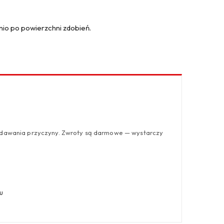
nio po powierzchni zdobień.
odawania przyczyny. Zwroty są darmowe — wystarczy
u