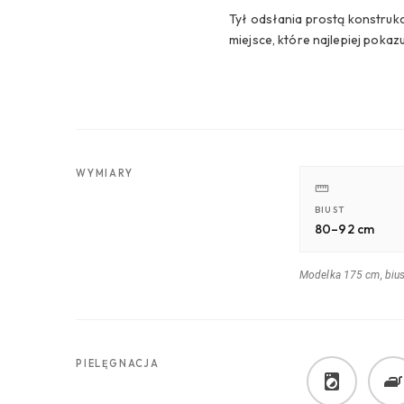
Tył odsłania prostą konstrukcj
miejsce, które najlepiej pokaz
WYMIARY
BIUST
80–92 cm
Modelka 175 cm, biu
PIELĘGNACJA