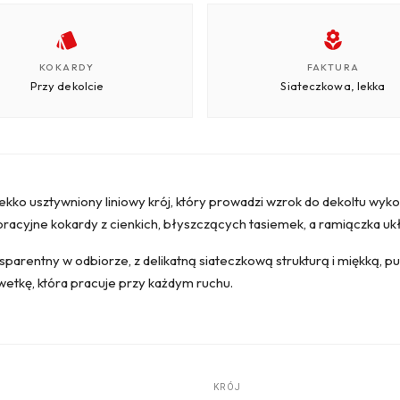
KOKARDY
FAKTURA
Przy dekolcie
Siateczkowa, lekka
lekko usztywniony liniowy krój, który prowadzi wzrok do dekoltu w
oracyjne kokardy z cienkich, błyszczących tasiemek, a ramiączka uk
nsparentny w odbiorze, z delikatną siateczkową strukturą i miękką, p
lwetkę, która pracuje przy każdym ruchu.
KRÓJ