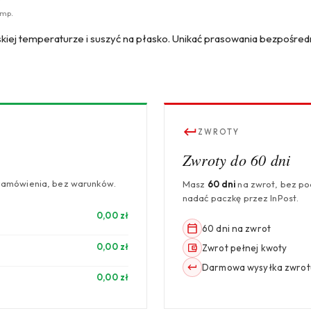
emp.
skiej temperaturze i suszyć na płasko. Unikać prasowania bezpośred
ZWROTY
Zwroty do 60 dni
zamówienia, bez warunków.
Masz
60 dni
na zwrot, bez p
nadać paczkę przez InPost.
0,00 zł
60 dni na zwrot
0,00 zł
Zwrot pełnej kwoty
Darmowa wysyłka zwrot
0,00 zł