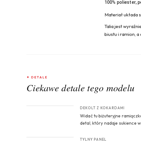
100% poliester, 
Materiał układa si
Talia jest wyraźn
biustu i ramion, 
✦ DETALE
Ciekawe detale tego modelu
CROP 1
DEKOLT Z KOKARDAMI
Widać tu biżuteryjne ramiączka 
detal, który nadaje sukience 
CROP 3
TYLNY PANEL