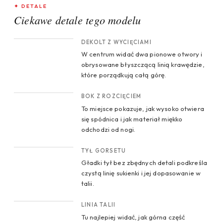
✦ DETALE
Ciekawe detale tego modelu
CROP 1
DEKOLT Z WYCIĘCIAMI
W centrum widać dwa pionowe otwory i
obrysowane błyszczącą linią krawędzie,
które porządkują całą górę.
CROP 2
BOK Z ROZCIĘCIEM
To miejsce pokazuje, jak wysoko otwiera
się spódnica i jak materiał miękko
odchodzi od nogi.
CROP 3
TYŁ GORSETU
Gładki tył bez zbędnych detali podkreśla
czystą linię sukienki i jej dopasowanie w
talii.
CROP 4
LINIA TALII
Tu najlepiej widać, jak górna część