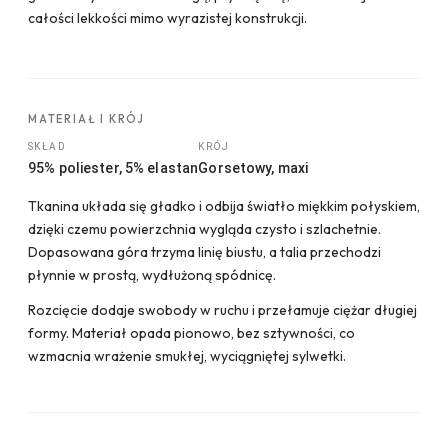
całości lekkości mimo wyrazistej konstrukcji.
MATERIAŁ I KRÓJ
SKŁAD
KRÓJ
95% poliester, 5% elastan
Gorsetowy, maxi
Tkanina układa się gładko i odbija światło miękkim połyskiem,
dzięki czemu powierzchnia wygląda czysto i szlachetnie.
Dopasowana góra trzyma linię biustu, a talia przechodzi
płynnie w prostą, wydłużoną spódnicę.
Rozcięcie dodaje swobody w ruchu i przełamuje ciężar długiej
formy. Materiał opada pionowo, bez sztywności, co
wzmacnia wrażenie smukłej, wyciągniętej sylwetki.