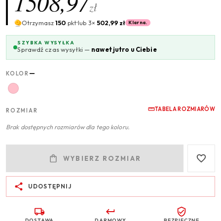
1508,97
zł
Otrzymasz
150
pkt
lub 3×
502,99 zł
Klarna.
SZYBKA WYSYŁKA
Sprawdź czas wysyłki —
nawet jutro u Ciebie
—
KOLOR
TABELA ROZMIARÓW
ROZMIAR
Brak dostępnych rozmiarów dla tego koloru.
WYBIERZ ROZMIAR
UDOSTĘPNIJ
DOSTAWA
DARMOWY
BEZPIECZNE