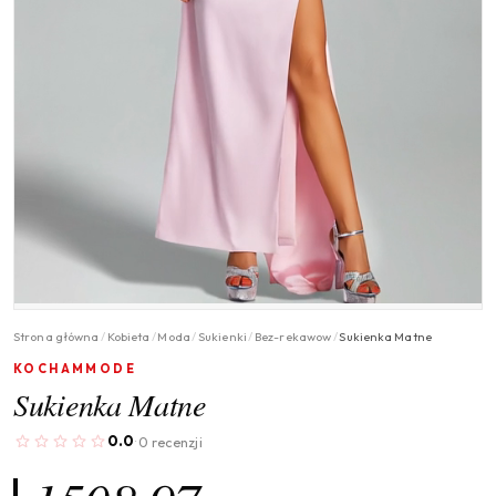
Strona główna
/
Kobieta
/
Moda
/
Sukienki
/
Bez-rekawow
/
Sukienka Matne
KOCHAMMODE
Sukienka Matne
0.0
0 recenzji
·