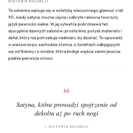
HISTORIA KOLEKCJI
Ta sukienka wpisuje się w estetykę wieczornego glamour z lat
90., kiedy satyna, mocne cięcia i odkryte ramiona tworzyły
język pewności siebie. W jej sylwetce pobrzmiewa też
dyscyplina dawnych salonów: prosta linia, połysk materiału i
detal, który nie potrzebuje nadmiaru, by działać. To opowieść
o wieczorze po zachodzie słońca, o światłach odbijających
się od tkaniny i o modzie, która buduje wejście zanim jeszcze
padnie pierwsze słowo.
Satyna, która prowadzi spojrzenie od
dekoltu aż po ruch nogi
—
HISTORIA KOLEKCJI