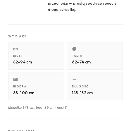
przechodzi w prostą spódnicę i buduje
długą sylwetkę.
WYMIARY
BIUST
TALIA
82–94 cm
62–74 cm
BIODRA
DŁUGOŚĆ
88–100 cm
145–152 cm
Modelka 178 cm, biust 86 cm
·
nosi S