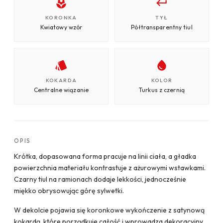
KORONKA
TYŁ
Kwiatowy wzór
Półtransparentny tiul
KOKARDA
KOLOR
Centralne wiązanie
Turkus z czernią
OPIS
Krótka, dopasowana forma pracuje na linii ciała, a gładka
powierzchnia materiału kontrastuje z ażurowymi wstawkami.
Czarny tiul na ramionach dodaje lekkości, jednocześnie
miękko obrysowując górę sylwetki.
W dekolcie pojawia się koronkowe wykończenie z satynową
kokardą, które porządkuje całość i wprowadza dekoracyjny