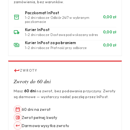
zamówienia, bez warunków.
Paczkomat InPost
0,00 zł
1–2 dni robocze · Odbiór 24/7 w wybranym
paczkomacie
Kurier InPost
0,00 zł
1–2 dni robocze · Dostawa pod wskazany adres
Kurier InPost za pobraniem
0,00 zł
1–2 dni robocze · Płatność przy odbiorze
ZWROTY
Zwroty do 60 dni
Masz
60 dni
na zwrot, bez podawania przyczyny. Zwroty
są darmowe — wystarczy nadać paczkę przez InPost.
60 dni na zwrot
Zwrot pełnej kwoty
Darmowa wysyłka zwrotu