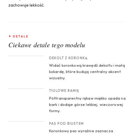
zachowuje lekkość.
✦ DETALE
Ciekawe detale tego modelu
CROP 1
DEKOLT Z KORONKĄ
Widać koronkową krawędź dekoltu i małą
kokardę, które budują centralny akcent
wizualny.
CROP 2
TIULOWE RAMIĘ
Półtransparentny rękaw miękko opada na
bark i dodaje górze lekkiej, wieczorowej
formy.
CROP 3
PAS POD BIUSTEM
Koronkowy pas wyraźnie zaznacza