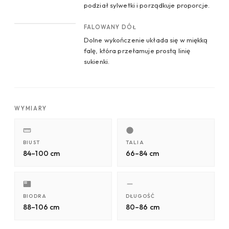
podział sylwetki i porządkuje proporcje.
CROP 4
FALOWANY DÓŁ
Dolne wykończenie układa się w miękką
falę, która przełamuje prostą linię
sukienki.
WYMIARY
BIUST
TALIA
84–100 cm
66–84 cm
BIODRA
DŁUGOŚĆ
88–106 cm
80–86 cm