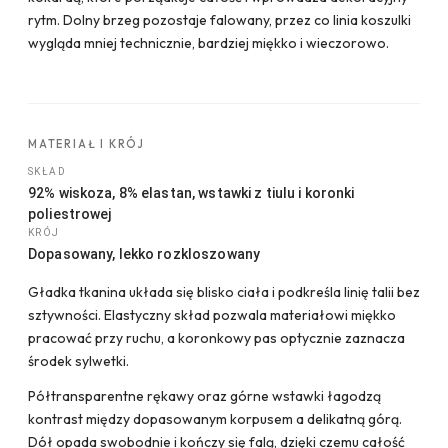
rytm. Dolny brzeg pozostaje falowany, przez co linia koszulki
wygląda mniej technicznie, bardziej miękko i wieczorowo.
MATERIAŁ I KRÓJ
SKŁAD
92% wiskoza, 8% elastan, wstawki z tiulu i koronki
poliestrowej
KRÓJ
Dopasowany, lekko rozkloszowany
Gładka tkanina układa się blisko ciała i podkreśla linię talii bez
sztywności. Elastyczny skład pozwala materiałowi miękko
pracować przy ruchu, a koronkowy pas optycznie zaznacza
środek sylwetki.
Półtransparentne rękawy oraz górne wstawki łagodzą
kontrast między dopasowanym korpusem a delikatną górą.
Dół opada swobodnie i kończy się falą, dzięki czemu całość