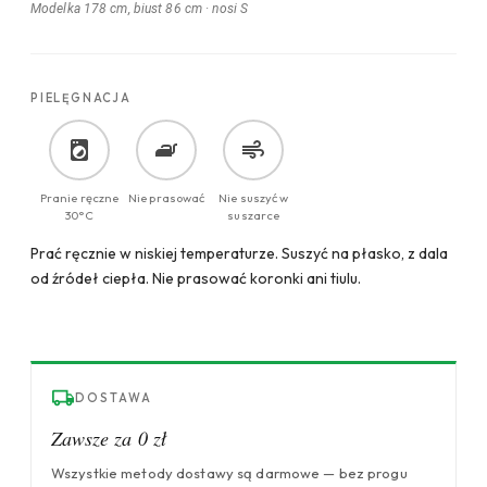
Modelka 178 cm, biust 86 cm
·
nosi S
PIELĘGNACJA
Pranie ręczne
Nie prasować
Nie suszyć w
30°C
suszarce
Prać ręcznie w niskiej temperaturze. Suszyć na płasko, z dala
od źródeł ciepła. Nie prasować koronki ani tiulu.
DOSTAWA
Zawsze za 0 zł
Wszystkie metody dostawy są darmowe — bez progu