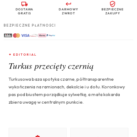
DOSTAWA
DARMOWY
BEZPIECZNE
GRATIS
ZWROT
ZAKUPY
BEZPIECZNE PŁATNOŚCI
✦ EDITORIAL
Turkus przecięty czernią
Turkusowa baza spotyka czarne, półtransparentne
wykończenia na ramionach, dekolcie i u dołu. Koronkowy
pas pod biustem porządkuje sylwetkę, a mała kokarda
zbiera uwagę w centralnym punkcie.