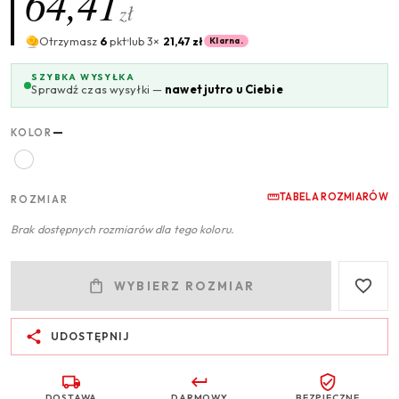
64,41
zł
Otrzymasz
6
pkt
lub 3×
21,47 zł
Klarna.
SZYBKA WYSYŁKA
Sprawdź czas wysyłki —
nawet jutro u Ciebie
—
KOLOR
TABELA ROZMIARÓW
ROZMIAR
Brak dostępnych rozmiarów dla tego koloru.
WYBIERZ ROZMIAR
UDOSTĘPNIJ
DOSTAWA
DARMOWY
BEZPIECZNE