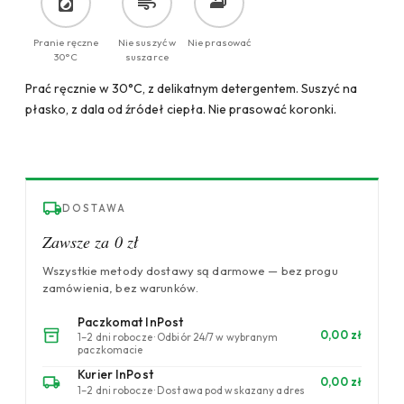
Pranie ręczne
Nie suszyć w
Nie prasować
30°C
suszarce
Prać ręcznie w 30°C, z delikatnym detergentem. Suszyć na
płasko, z dala od źródeł ciepła. Nie prasować koronki.
DOSTAWA
Zawsze za 0 zł
Wszystkie metody dostawy są darmowe — bez progu
zamówienia, bez warunków.
Paczkomat InPost
0,00 zł
1–2 dni robocze · Odbiór 24/7 w wybranym
paczkomacie
Kurier InPost
0,00 zł
1–2 dni robocze · Dostawa pod wskazany adres