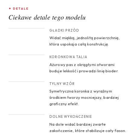
✦ DETALE
Ciekawe detale tego modelu
CROP 1
GŁADKI PRZÓD
Widać miękką, jednolitą powierzchnię,
która uspokaja całą konstrukcję.
CROP 2
KORONKOWA TALIA
Ażurowy pas z okrągłymi otworami
buduje lekkość i prowadzi linię bioder.
CROP 3
TYLNY WZÓR
Symetryczna koronka z wyraźnym
środkiem tworzy mocniejszy, bardziej
graficzny efekt.
CROP 4
DOLNE WYKOŃCZENIE
Na dole widać bardziej zwarte
zakończenie, które stabilizuje cały fason.