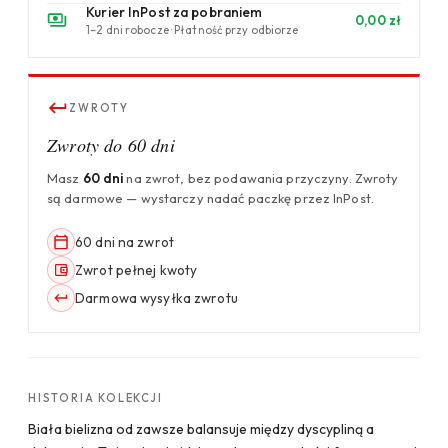
Kurier InPost za pobraniem
0,00 zł
1–2 dni robocze · Płatność przy odbiorze
ZWROTY
Zwroty do 60 dni
Masz
60 dni
na zwrot, bez podawania przyczyny. Zwroty
są darmowe — wystarczy nadać paczkę przez InPost.
60 dni na zwrot
Zwrot pełnej kwoty
Darmowa wysyłka zwrotu
HISTORIA KOLEKCJI
Biała bielizna od zawsze balansuje między dyscypliną a