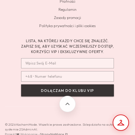
Płatności
Regulamin
Zasady promocji
Polityka prywatności i pliki cookies
LISTA, NA KTÓREJ KAŻDY CHCE SIĘ ZNALEŹĆ.
ZAPISZ SIĘ, ABY UZYSKAĆ WCZEŚNIEJSZY DOSTĘP,
KORZYŚCI VIP I EKSKLUZYWNE OFERTY.
DOŁĄCZAM DO KLUBU VIP
© 2026 KochamMode. Wszelkie prawa zastrzeżone. Sklep działa na autorskim
systemie 2SAdminAI.
Projekt ❤️ Wykonanie -
StronyNaMiare.PL