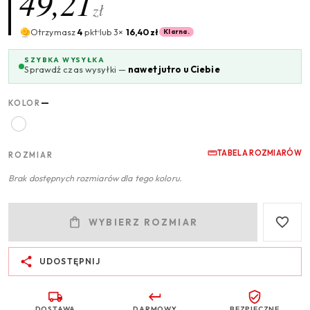
49,21
zł
Otrzymasz
4
pkt
lub 3×
16,40 zł
Klarna.
SZYBKA WYSYŁKA
Sprawdź czas wysyłki —
nawet jutro u Ciebie
—
KOLOR
TABELA ROZMIARÓW
ROZMIAR
Brak dostępnych rozmiarów dla tego koloru.
WYBIERZ ROZMIAR
UDOSTĘPNIJ
DOSTAWA
DARMOWY
BEZPIECZNE