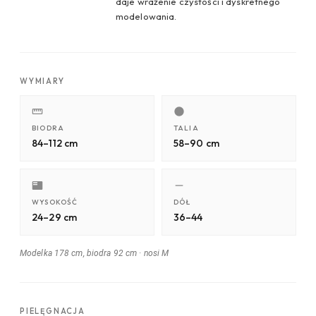
daje wrażenie czystości i dyskretnego
modelowania.
WYMIARY
BIODRA
TALIA
84–112 cm
58–90 cm
WYSOKOŚĆ
DÓŁ
24–29 cm
36–44
Modelka 178 cm, biodra 92 cm
·
nosi M
PIELĘGNACJA