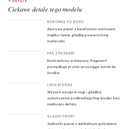
✦ DETALE
Ciekawe detale tego modelu
CROP 1
KORONKA PO BOKU
Ażurowy panel z kwiatowym motywem
miękko łamie gładką powierzchnię
materiału.
CROP 2
PAS Z PASKAMI
Kontrastowy wstawiony fragment
porządkuje przód i przyciąga wzrok do
środka.
CROP 3
LINIA BIODRA
Wyższe wycięcie nogi i gładkie
wykończenie podkreślają linię bioder bez
nadmiaru detalu.
CROP 4
GŁADKI FRONT
Jednolity panel z delikatnym połyskiem