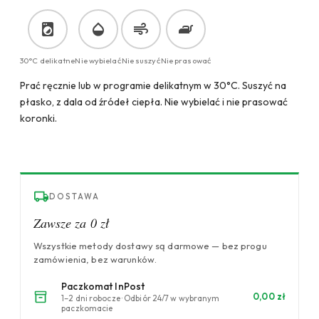
30°C delikatne
Nie wybielać
Nie suszyć
Nie prasować
Prać ręcznie lub w programie delikatnym w 30°C. Suszyć na
płasko, z dala od źródeł ciepła. Nie wybielać i nie prasować
koronki.
DOSTAWA
Zawsze za 0 zł
Wszystkie metody dostawy są darmowe — bez progu
zamówienia, bez warunków.
Paczkomat InPost
0,00 zł
1–2 dni robocze · Odbiór 24/7 w wybranym
paczkomacie