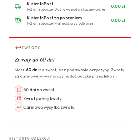
Kurier InPost
0,00 zł
1–2 dni robocze · Dostawa pod wskazany adres
Kurier InPost za pobraniem
0,00 zł
1–2 dni robocze · Płatność przy odbiorze
ZWROTY
Zwroty do 60 dni
Masz
60 dni
na zwrot, bez podawania przyczyny. Zwroty
są darmowe — wystarczy nadać paczkę przez InPost.
60 dni na zwrot
Zwrot pełnej kwoty
Darmowa wysyłka zwrotu
HISTORIA KOLEKCJI