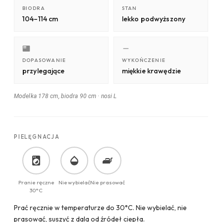
BIODRA
STAN
104–114 cm
lekko podwyższony
DOPASOWANIE
WYKOŃCZENIE
przylegające
miękkie krawędzie
Modelka 178 cm, biodra 90 cm
·
nosi L
PIELĘGNACJA
Pranie ręczne
Nie wybielać
Nie prasować
30°C
Prać ręcznie w temperaturze do 30°C. Nie wybielać, nie
prasować, suszyć z dala od źródeł ciepła.