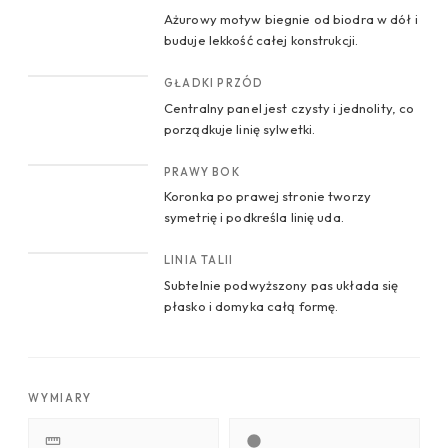
Ażurowy motyw biegnie od biodra w dół i
buduje lekkość całej konstrukcji.
CROP 2
GŁADKI PRZÓD
Centralny panel jest czysty i jednolity, co
porządkuje linię sylwetki.
CROP 3
PRAWY BOK
Koronka po prawej stronie tworzy
symetrię i podkreśla linię uda.
CROP 4
LINIA TALII
Subtelnie podwyższony pas układa się
płasko i domyka całą formę.
WYMIARY