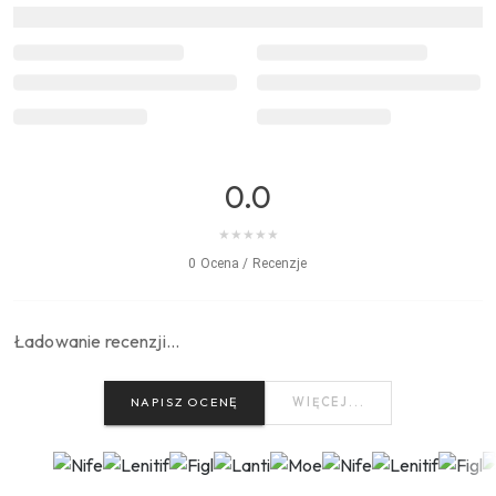
0.0
★
★
★
★
★
0 Ocena / Recenzje
Ładowanie recenzji…
NAPISZ OCENĘ
WIĘCEJ...