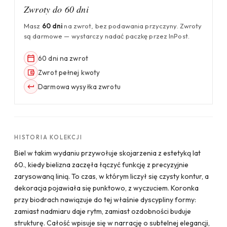
Zwroty do 60 dni
Masz
60 dni
na zwrot, bez podawania przyczyny. Zwroty
są darmowe — wystarczy nadać paczkę przez InPost.
60 dni na zwrot
Zwrot pełnej kwoty
Darmowa wysyłka zwrotu
HISTORIA KOLEKCJI
Biel w takim wydaniu przywołuje skojarzenia z estetyką lat
60., kiedy bielizna zaczęła łączyć funkcję z precyzyjnie
zarysowaną linią. To czas, w którym liczył się czysty kontur, a
dekoracja pojawiała się punktowo, z wyczuciem. Koronka
przy biodrach nawiązuje do tej właśnie dyscypliny formy:
zamiast nadmiaru daje rytm, zamiast ozdobności buduje
strukturę. Całość wpisuje się w narrację o subtelnej elegancji,