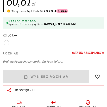
60,61
zł
Otrzymasz
6
pkt
lub 3×
20,20 zł
Klarna.
SZYBKA WYSYŁKA
Sprawdź czas wysyłki —
nawet jutro u Ciebie
—
KOLOR
TABELA ROZMIARÓW
ROZMIAR
Brak dostępnych rozmiarów dla tego koloru.
WYBIERZ ROZMIAR
UDOSTĘPNIJ
DOSTAWA
DARMOWY
BEZPIECZNE