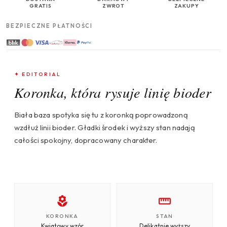
GRATIS
ZWROT
ZAKUPY
BEZPIECZNE PŁATNOŚCI
✦ EDITORIAL
Koronka, która rysuje linię bioder
Biała baza spotyka się tu z koronką poprowadzoną
wzdłuż linii bioder. Gładki środek i wyższy stan nadają
całości spokojny, dopracowany charakter.
KORONKA
STAN
Kwiatowy wzór
Delikatnie wyższy