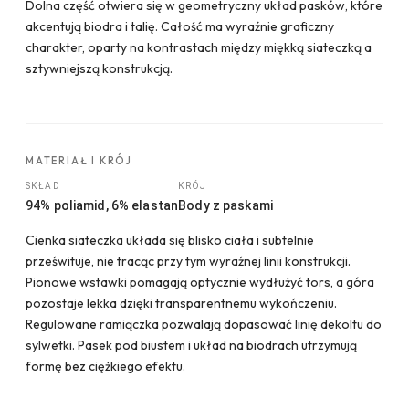
Dolna część otwiera się w geometryczny układ pasków, które
akcentują biodra i talię. Całość ma wyraźnie graficzny
charakter, oparty na kontrastach między miękką siateczką a
sztywniejszą konstrukcją.
MATERIAŁ I KRÓJ
SKŁAD
KRÓJ
94% poliamid, 6% elastan
Body z paskami
Cienka siateczka układa się blisko ciała i subtelnie
prześwituje, nie tracąc przy tym wyraźnej linii konstrukcji.
Pionowe wstawki pomagają optycznie wydłużyć tors, a góra
pozostaje lekka dzięki transparentnemu wykończeniu.
Regulowane ramiączka pozwalają dopasować linię dekoltu do
sylwetki. Pasek pod biustem i układ na biodrach utrzymują
formę bez ciężkiego efektu.