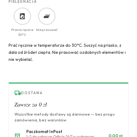
PIELĘGNACJA
Pranie ręczne
Nie prasować
30°C
Prać ręcznie w temperaturze do 30°C. Suszyć na płasko, z
dala od źródeł ciepła. Nie prasować ozdobnych elementów i
nie wybielać.
DOSTAWA
Zawsze za 0 zł
Wszystkie metody dostawy są darmowe — bez progu
zamówienia, bez warunków.
Paczkomat InPost
0,00 zł
1–2 dni robocze · Odbiór 24/7 w wybranym