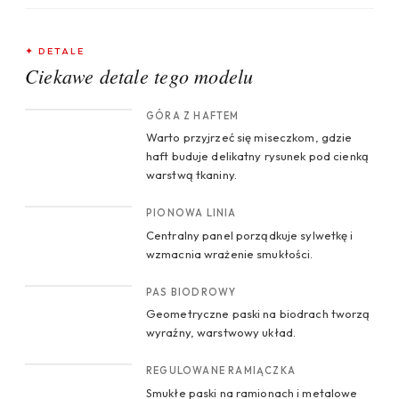
✦ DETALE
Ciekawe detale tego modelu
CROP 1
GÓRA Z HAFTEM
Warto przyjrzeć się miseczkom, gdzie
haft buduje delikatny rysunek pod cienką
warstwą tkaniny.
CROP 2
PIONOWA LINIA
Centralny panel porządkuje sylwetkę i
wzmacnia wrażenie smukłości.
CROP 3
PAS BIODROWY
Geometryczne paski na biodrach tworzą
wyraźny, warstwowy układ.
CROP 4
REGULOWANE RAMIĄCZKA
Smukłe paski na ramionach i metalowe