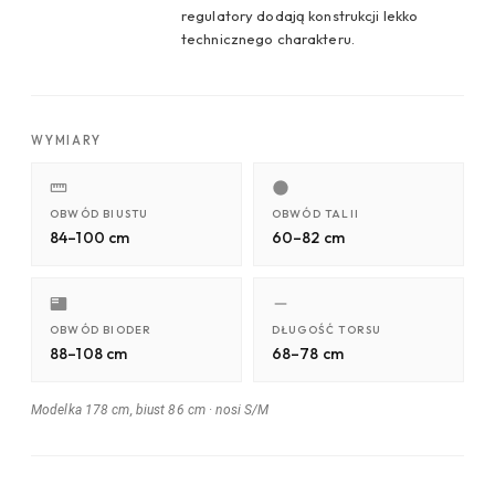
regulatory dodają konstrukcji lekko
technicznego charakteru.
WYMIARY
OBWÓD BIUSTU
OBWÓD TALII
84–100 cm
60–82 cm
OBWÓD BIODER
DŁUGOŚĆ TORSU
88–108 cm
68–78 cm
Modelka 178 cm, biust 86 cm
·
nosi S/M