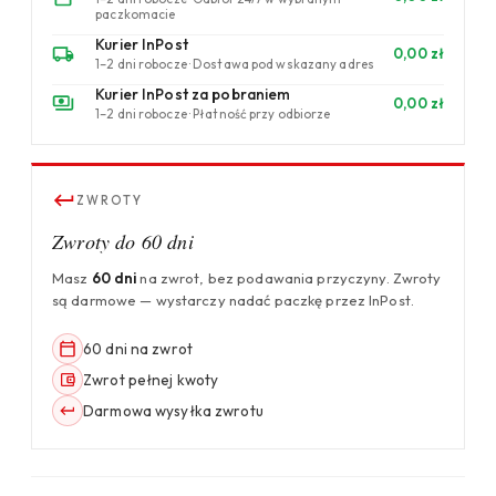
paczkomacie
Kurier InPost
0,00 zł
1–2 dni robocze · Dostawa pod wskazany adres
Kurier InPost za pobraniem
0,00 zł
1–2 dni robocze · Płatność przy odbiorze
ZWROTY
Zwroty do 60 dni
Masz
60 dni
na zwrot, bez podawania przyczyny. Zwroty
są darmowe — wystarczy nadać paczkę przez InPost.
60 dni na zwrot
Zwrot pełnej kwoty
Darmowa wysyłka zwrotu