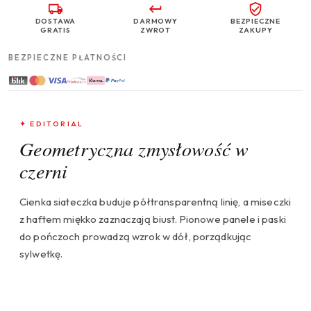
DOSTAWA
DARMOWY
BEZPIECZNE
GRATIS
ZWROT
ZAKUPY
BEZPIECZNE PŁATNOŚCI
✦ EDITORIAL
Geometryczna zmysłowość w
czerni
Cienka siateczka buduje półtransparentną linię, a miseczki
z haftem miękko zaznaczają biust. Pionowe panele i paski
do pończoch prowadzą wzrok w dół, porządkując
sylwetkę.