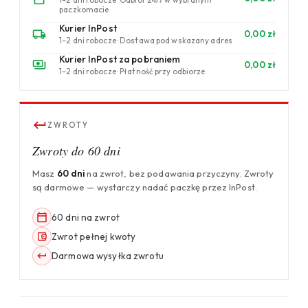
paczkomacie
Kurier InPost
0,00 zł
1–2 dni robocze · Dostawa pod wskazany adres
Kurier InPost za pobraniem
0,00 zł
1–2 dni robocze · Płatność przy odbiorze
ZWROTY
Zwroty do 60 dni
Masz
60 dni
na zwrot, bez podawania przyczyny. Zwroty
są darmowe — wystarczy nadać paczkę przez InPost.
60 dni na zwrot
Zwrot pełnej kwoty
Darmowa wysyłka zwrotu