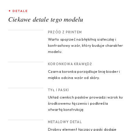
✦ DETALE
Ciekawe detale tego modelu
CROP 1
PRZÓD Z PRINTEM
Warto spojrzeć na błękitną siateczkę i
kontrastowy wzór, który buduje charakter
modelu.
CROP 2
KORONKOWA KRAWĘDŹ
Czarna koronka porządkuje linię bioder i
miękko odcina wzór od skóry.
CROP 3
TYŁ I PASKI
Układ cienkich pasków prowadzi wzrok ku
środkowemu łączeniu i podkreśla
otwartą konstrukcję.
CROP 4
METALOWY DETAL
Drobny element łączący paski dodaje