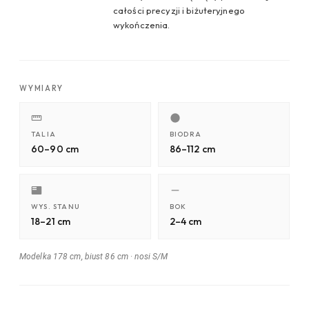
całości precyzji i biżuteryjnego
wykończenia.
WYMIARY
TALIA
BIODRA
60–90 cm
86–112 cm
WYS. STANU
BOK
18–21 cm
2–4 cm
Modelka 178 cm, biust 86 cm
·
nosi S/M