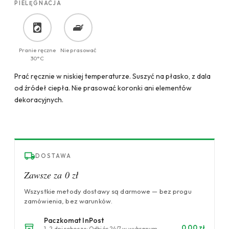
PIELĘGNACJA
Pranie ręczne
Nie prasować
30°C
Prać ręcznie w niskiej temperaturze. Suszyć na płasko, z dala
od źródeł ciepła. Nie prasować koronki ani elementów
dekoracyjnych.
DOSTAWA
Zawsze za 0 zł
Wszystkie metody dostawy są darmowe — bez progu
zamówienia, bez warunków.
Paczkomat InPost
0,00 zł
1–2 dni robocze · Odbiór 24/7 w wybranym