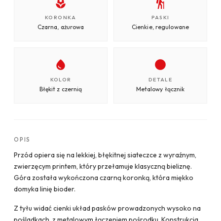
KORONKA
PASKI
Czarna, ażurowa
Cienkie, regulowane
KOLOR
DETALE
Błękit z czernią
Metalowy łącznik
OPIS
Przód opiera się na lekkiej, błękitnej siateczce z wyraźnym,
zwierzęcym printem, który przełamuje klasyczną bieliznę.
Góra została wykończona czarną koronką, która miękko
domyka linię bioder.
Z tyłu widać cienki układ pasków prowadzonych wysoko na
pośladkach, z metalowym łączeniem pośrodku. Konstrukcja