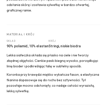
odsłania skórę i zostawia sylwetkę w bardzo otwartej,
graficznej ramie.
MATERIAŁ I KRÓJ
SKŁAD
KRÓJ
90% poliamid, 10% elastan
Stringi, niskie biodra
Lekka siateczka układa się płasko na ciele i nie tworzy
zbędnej objętości. Cienkie paski biegną wysoko, porządkując
linię bioder i podkreślając talię w subtelny sposób.
Koronka przy krawędzi miękko wykańcza fason, a elastyczna
tkanina dopasowuje się do ruchu bez sztywności. Tył
pozostaje mocno odsłonięty, co nadaje całości wyrazistą,
lekką sylwetkę.