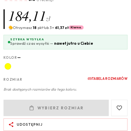
184,11
zł
Otrzymasz
18
pkt
lub 3×
61,37 zł
Klarna.
SZYBKA WYSYŁKA
Sprawdź czas wysyłki —
nawet jutro u Ciebie
—
KOLOR
TABELA ROZMIARÓW
ROZMIAR
Brak dostępnych rozmiarów dla tego koloru.
WYBIERZ ROZMIAR
UDOSTĘPNIJ