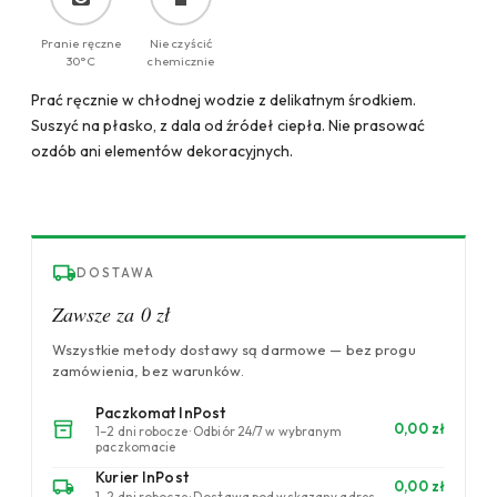
Pranie ręczne
Nie czyścić
30°C
chemicznie
Prać ręcznie w chłodnej wodzie z delikatnym środkiem.
Suszyć na płasko, z dala od źródeł ciepła. Nie prasować
ozdób ani elementów dekoracyjnych.
DOSTAWA
Zawsze za 0 zł
Wszystkie metody dostawy są darmowe — bez progu
zamówienia, bez warunków.
Paczkomat InPost
0,00 zł
1–2 dni robocze · Odbiór 24/7 w wybranym
paczkomacie
Kurier InPost
0,00 zł
1–2 dni robocze · Dostawa pod wskazany adres