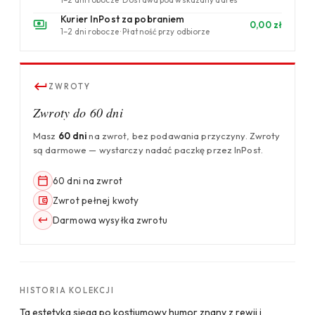
Kurier InPost za pobraniem
0,00 zł
1–2 dni robocze · Płatność przy odbiorze
ZWROTY
Zwroty do 60 dni
Masz
60 dni
na zwrot, bez podawania przyczyny. Zwroty
są darmowe — wystarczy nadać paczkę przez InPost.
60 dni na zwrot
Zwrot pełnej kwoty
Darmowa wysyłka zwrotu
HISTORIA KOLEKCJI
Ta estetyka sięga po kostiumowy humor znany z rewii i