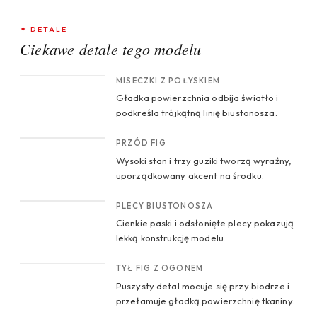
✦ DETALE
Ciekawe detale tego modelu
CROP 1
MISECZKI Z POŁYSKIEM
Gładka powierzchnia odbija światło i
podkreśla trójkątną linię biustonosza.
CROP 2
PRZÓD FIG
Wysoki stan i trzy guziki tworzą wyraźny,
uporządkowany akcent na środku.
CROP 3
PLECY BIUSTONOSZA
Cienkie paski i odsłonięte plecy pokazują
lekką konstrukcję modelu.
CROP 4
TYŁ FIG Z OGONEM
Puszysty detal mocuje się przy biodrze i
przełamuje gładką powierzchnię tkaniny.