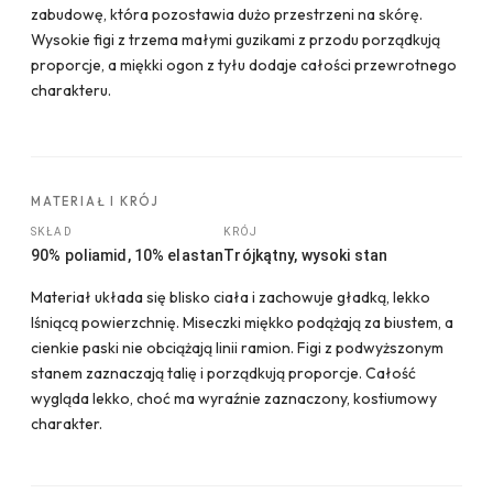
zabudowę, która pozostawia dużo przestrzeni na skórę.
Wysokie figi z trzema małymi guzikami z przodu porządkują
proporcje, a miękki ogon z tyłu dodaje całości przewrotnego
charakteru.
MATERIAŁ I KRÓJ
SKŁAD
KRÓJ
90% poliamid, 10% elastan
Trójkątny, wysoki stan
Materiał układa się blisko ciała i zachowuje gładką, lekko
lśniącą powierzchnię. Miseczki miękko podążają za biustem, a
cienkie paski nie obciążają linii ramion. Figi z podwyższonym
stanem zaznaczają talię i porządkują proporcje. Całość
wygląda lekko, choć ma wyraźnie zaznaczony, kostiumowy
charakter.