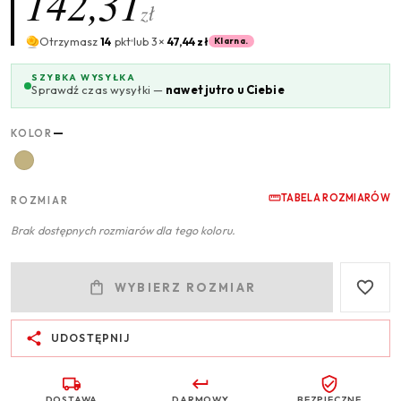
142,31
zł
Otrzymasz
14
pkt
lub 3×
47,44 zł
Klarna.
SZYBKA WYSYŁKA
Sprawdź czas wysyłki —
nawet jutro u Ciebie
—
KOLOR
TABELA ROZMIARÓW
ROZMIAR
Brak dostępnych rozmiarów dla tego koloru.
WYBIERZ ROZMIAR
UDOSTĘPNIJ
DOSTAWA
DARMOWY
BEZPIECZNE