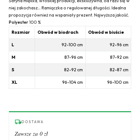
Satyna miękka, włoskiej produkcji, ekskluzywna, od razu się w
niej zakochasz... Ramiączka o regulowanej długości. Idealna
propozycja również na wspaniały prezent. Najwyższa jakość.
Polyester
100 %
Rozmiar
Obwód w biodrach
Obwód w biuście
L
92-100 cm
92-96 cm
M
87-96 cm
87-92 cm
S
82-92 cm
82-87 cm
XL
96-104 cm
96-100 cm
DOSTAWA
Zawsze za 0 zł