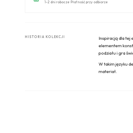
1–2 dni robocze · Płatność przy odbiorze
HISTORIA KOLEKCJI
Inspiracją dla te
elementem konstru
podziału i gra świ
W takim języku det
materiał.