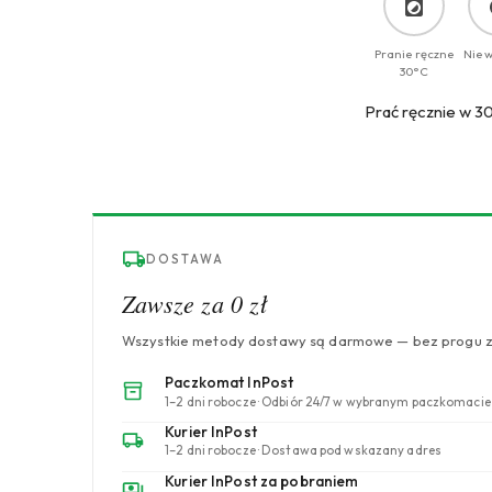
Pranie ręczne
Nie 
30°C
Prać ręcznie w 30
DOSTAWA
Zawsze za 0 zł
Wszystkie metody dostawy są darmowe — bez progu 
Paczkomat InPost
1–2 dni robocze · Odbiór 24/7 w wybranym paczkomacie
Kurier InPost
1–2 dni robocze · Dostawa pod wskazany adres
Kurier InPost za pobraniem