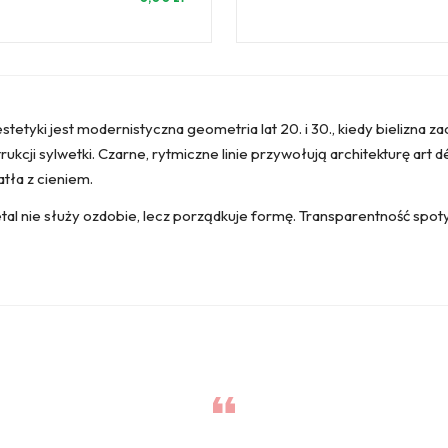
j estetyki jest modernistyczna geometria lat 20. i 30., kiedy bielizna
kcji sylwetki. Czarne, rytmiczne linie przywołują architekturę art d
atła z cieniem.
al nie służy ozdobie, lecz porządkuje formę. Transparentność spotyka 