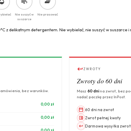
wybielać
Nie suszyć w
Nie prasować
suszarce
°C z delikatnym detergentem. Nie wybielać, nie suszyć w suszarce i n
ZWROTY
Zwroty do 60 dni
zamówienia, bez warunków.
Masz
60 dni
na zwrot, bez p
nadać paczkę przez InPost.
0,00 zł
60 dni na zwrot
0,00 zł
Zwrot pełnej kwoty
Darmowa wysyłka zwrot
0,00 zł