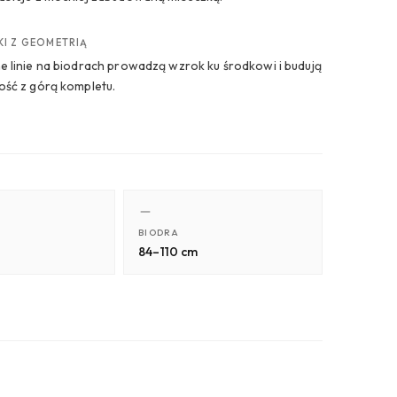
KI Z GEOMETRIĄ
e linie na biodrach prowadzą wzrok ku środkowi i budują
ość z górą kompletu.
BIODRA
84–110 cm