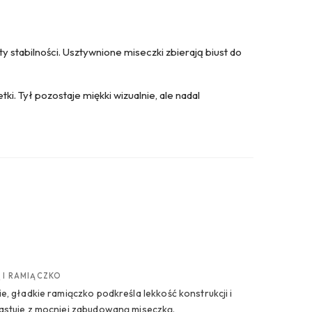
 stabilności. Usztywnione miseczki zbierają biust do
ki. Tył pozostaje miękki wizualnie, ale nadal
 I RAMIĄCZKO
ie, gładkie ramiączko podkreśla lekkość konstrukcji i
astuje z mocniej zabudowaną miseczką.