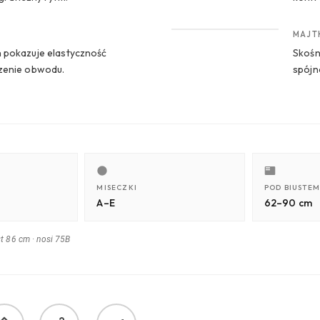
CROP 4
MAJT
 pokazuje elastyczność
Skośn
czenie obwodu.
spójn
MISECZKI
POD BIUSTEM
A–E
62–90 cm
st 86 cm
·
nosi 75B