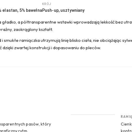
KRÓJ
% elastan, 5% bawełna
Push-up, usztywniany
 gładko, a półtransparentne wstawki wprowadzają lekkość bez utraty
yraźny, zaokrąglony kształt.
i smukłe ramiączka utrzymują linię blisko ciała, nie obciążając sylwet
 dzięki zwartej konstrukcji i dopasowaniu do pleców.
CROP 2
RAMIĘ
nsparentnych pasów, który
Cienk
graficzny rytm.
kontr