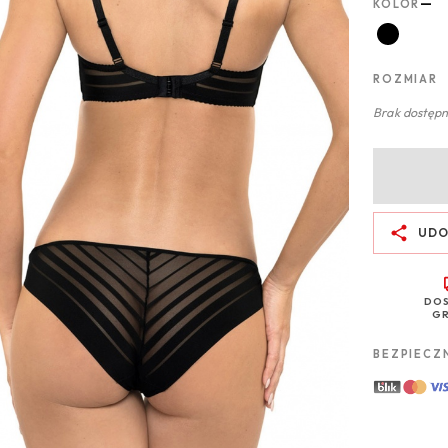
—
KOLOR
ROZMIAR
Brak dostępn
UDO
DO
GR
BEZPIECZ