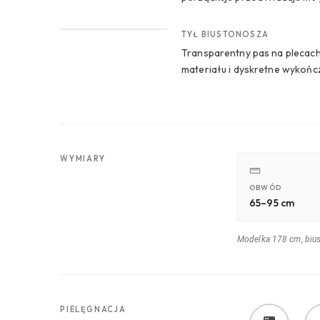
CROP 3
TYŁ BIUSTONOSZA
Transparentny pas na plecach
materiału i dyskretne wykoń
WYMIARY
OBWÓD
65–95 cm
Modelka 178 cm, biu
PIELĘGNACJA