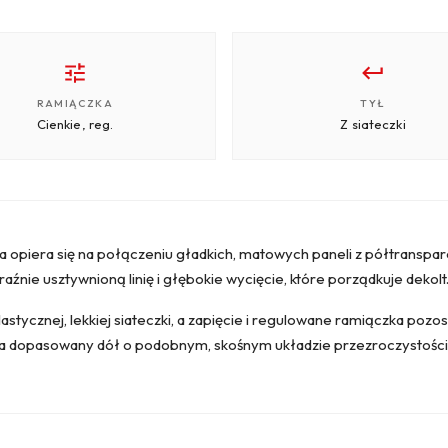
RAMIĄCZKA
TYŁ
Cienkie, reg.
Z siateczki
 opiera się na połączeniu gładkich, matowych paneli z półtranspare
aźnie usztywnioną linię i głębokie wycięcie, które porządkuje dekolt
astycznej, lekkiej siateczki, a zapięcie i regulowane ramiączka po
yka dopasowany dół o podobnym, skośnym układzie przezroczystości