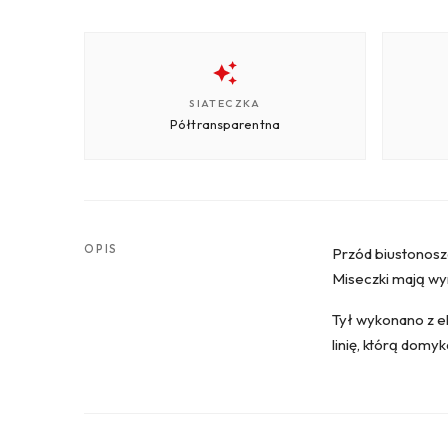
SIATECZKA
Półtransparentna
OPIS
Przód biustonosza
Miseczki mają wyr
Tył wykonano z el
linię, którą dom