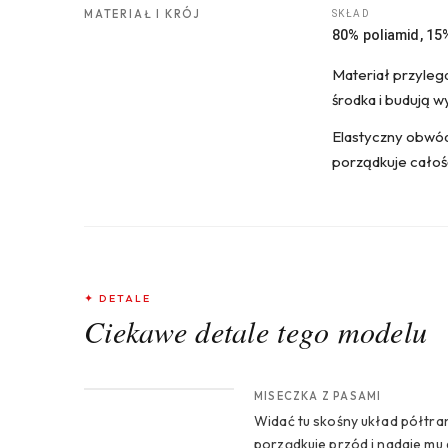
MATERIAŁ I KRÓJ
SKŁAD
80% poliamid, 15
Materiał przylega
środka i budują w
Elastyczny obwód 
porządkuje całość
✦ DETALE
Ciekawe detale tego modelu
CROP 1
MISECZKA Z PASAMI
Widać tu skośny układ półtra
porządkuje przód i nadaje mu 