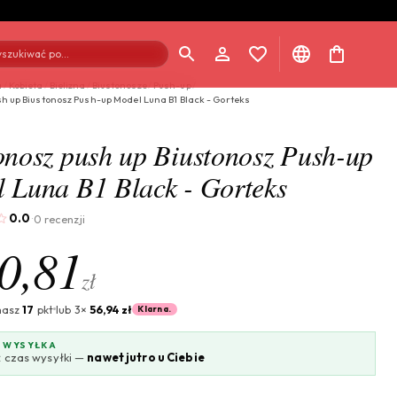
szukiwać po...
a
/
Kobieta
/
Bielizna
/
Biustonosze
/
Push-up
/
h up Biustonosz Push-up Model Luna B1 Black - Gorteks
onosz push up Biustonosz Push-up
 Luna B1 Black - Gorteks
0.0
0 recenzji
·
0,81
zł
masz
17
pkt
lub 3×
56,94 zł
Klarna.
 WYSYŁKA
 czas wysyłki —
nawet jutro u Ciebie