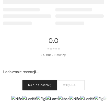
0.0
★
★
★
★
★
0 Ocena / Recenzje
Ładowanie recenzji…
NAPISZ OCENĘ
WIĘCEJ...