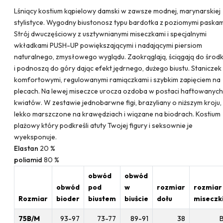
Lśniący kostium kąpielowy damski w zawsze modnej, marynarskiej
stylistyce. Wygodny biustonosz typu bardotka z poziomymi paskam
Strój dwuczęściowy z usztywnianymi miseczkami i specjalnymi
wkładkami PUSH-UP powiększającymi i nadającymi piersiom
naturalnego, zmysłowego wyglądu. Zaokrąglają, ściągają do środ
i podnoszą do góry dając efekt jędrnego, dużego biustu. Staniczek
komfortowymi, regulowanymi ramiączkami i szybkim zapięciem na
plecach. Na lewej miseczce urocza ozdoba w postaci haftowanych
kwiatów. W zestawie jednobarwne figi, brazyliany o niższym kroju,
lekko marszczone na krawędziach i wiązane na biodrach. Kostium
plażowy który podkreśli atuty Twojej figury i seksownie je
wyeksponuje.
Elastan
20 %
poliamid
80 %
obwód
obwód
obwód
pod
w
rozmiar
rozmiar
Rozmiar
bioder
biustem
biuście
dołu
miseczk
75B/M
93-97
73-77
89-91
38