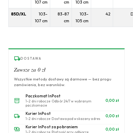
107 cm
cm
103 cm
85D/XL
103-
83-87
103-
42
107 cm
cm
105 cm
DOSTAWA
Zawsze za 0 zł
Wszystkie metody dostawy są darmowe — bez progu
zamówienia, bez warunków.
Paczkomat InPost
0,00 zł
1–2 dni robocze · Odbiór 24/7 w wybranym
paczkomacie
Kurier InPost
0,00 zł
1–2 dni robocze · Dostawa pod wskazany adres
Kurier InPost za pobraniem
0,00 zł
1–2 dni robocze · Płatność przy odbiorze