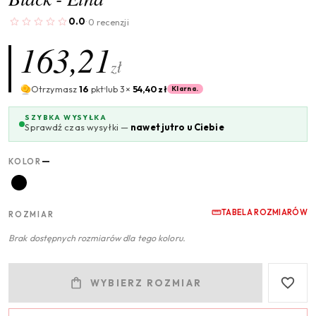
0.0
0 recenzji
·
163,21
zł
Otrzymasz
16
pkt
lub 3×
54,40 zł
Klarna.
SZYBKA WYSYŁKA
Sprawdź czas wysyłki —
nawet jutro u Ciebie
—
KOLOR
TABELA ROZMIARÓW
ROZMIAR
Brak dostępnych rozmiarów dla tego koloru.
WYBIERZ ROZMIAR