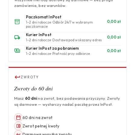
zamówienia, bez warunków.
Paczkomat InPost
0,00 zł
1–2 dni robocze · Odbiór 24/7 w wybranym
paczkomacie
Kurier InPost
0,00 zł
1–2 dni robocze · Dostawa pod wskazany adres
Kurier InPost za pobraniem
0,00 zł
1–2 dni robocze · Płatność przy odbiorze
ZWROTY
Zwroty do 60 dni
Masz
60 dni
na zwrot, bez podawania przyczyny. Zwroty
są darmowe — wystarczy nadać paczkę przez InPost.
60 dni na zwrot
Zwrot pełnej kwoty
Darmowa wysyłka zwrotu