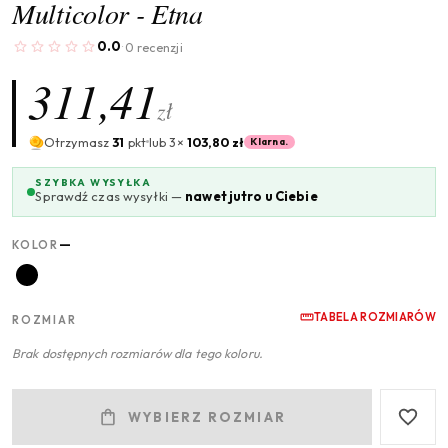
Multicolor - Etna
0.0
0 recenzji
·
311,41
zł
Otrzymasz
31
pkt
lub 3×
103,80 zł
Klarna.
SZYBKA WYSYŁKA
Sprawdź czas wysyłki —
nawet jutro u Ciebie
—
KOLOR
TABELA ROZMIARÓW
ROZMIAR
Brak dostępnych rozmiarów dla tego koloru.
WYBIERZ ROZMIAR