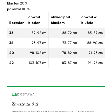
Elastan
20 %
poliamid
80 %
obwód
obwód pod
obwód w
Rozmiar
bioder
biustem
biuście
36
89-92 cm
68-72 cm
85-87 cm
38
93-97 cm
73-77 cm
88-90 cm
40
98-102 cm
78-82 cm
91-93 cm
42
103-107 cm
83-87 cm
94-96 cm
DOSTAWA
Zawsze za 0 zł
Wszystkie metody dostawy są darmowe — bez progu