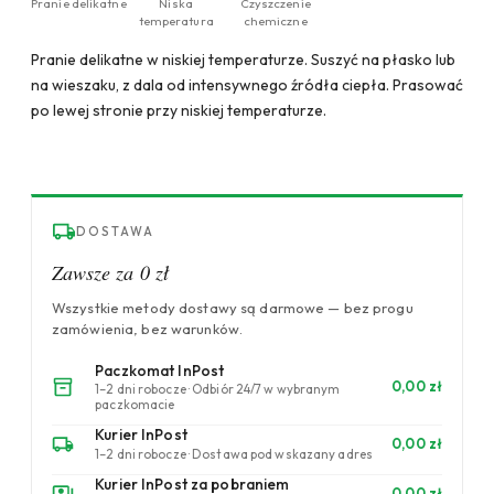
Pranie delikatne
Niska
Czyszczenie
temperatura
chemiczne
Pranie delikatne w niskiej temperaturze. Suszyć na płasko lub
na wieszaku, z dala od intensywnego źródła ciepła. Prasować
po lewej stronie przy niskiej temperaturze.
DOSTAWA
Zawsze za 0 zł
Wszystkie metody dostawy są darmowe — bez progu
zamówienia, bez warunków.
Paczkomat InPost
0,00 zł
1–2 dni robocze · Odbiór 24/7 w wybranym
paczkomacie
Kurier InPost
0,00 zł
1–2 dni robocze · Dostawa pod wskazany adres
Kurier InPost za pobraniem
0,00 zł