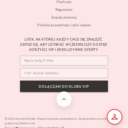
Płatności
Regulamin
Zasady promocji
Polityka prywatności i pliki cookies
LISTA, NA KTÓREJ KAŻDY CHCE SIĘ ZNALEŹĆ.
ZAPISZ SIĘ, ABY UZYSKAĆ WCZEŚNIEJSZY DOSTĘP,
KORZYŚCI VIP I EKSKLUZYWNE OFERTY.
DOŁĄCZAM DO KLUBU VIP
© 2026 KochamMode. Wszelkie prawa zastrzeżone. Sklep działa na autorskim
systemie 2SAdminAI.
Projekt ❤️ Wykonanie -
StronyNaMiare.PL