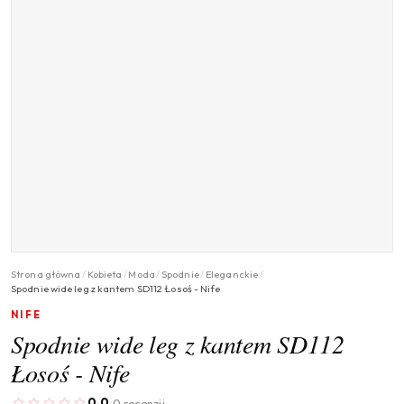
Strona główna
/
Kobieta
/
Moda
/
Spodnie
/
Eleganckie
/
Spodnie wide leg z kantem SD112 Łosoś - Nife
NIFE
Spodnie wide leg z kantem SD112
Łosoś - Nife
0.0
0 recenzji
·