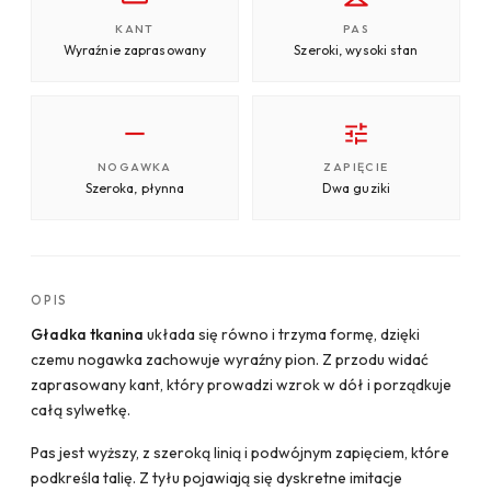
KANT
PAS
Wyraźnie zaprasowany
Szeroki, wysoki stan
NOGAWKA
ZAPIĘCIE
Szeroka, płynna
Dwa guziki
OPIS
Gładka tkanina
układa się równo i trzyma formę, dzięki
czemu nogawka zachowuje wyraźny pion. Z przodu widać
zaprasowany kant, który prowadzi wzrok w dół i porządkuje
całą sylwetkę.
Pas jest wyższy, z szeroką linią i podwójnym zapięciem, które
podkreśla talię. Z tyłu pojawiają się dyskretne imitacje