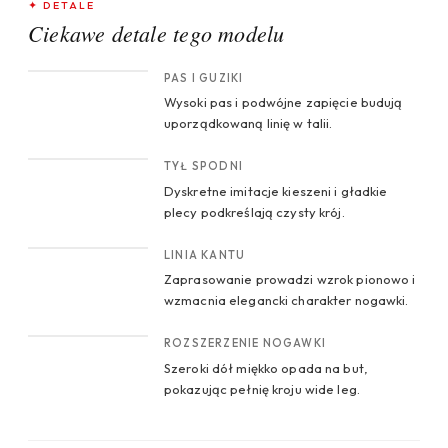
✦ DETALE
Ciekawe detale tego modelu
CROP 1
PAS I GUZIKI
Wysoki pas i podwójne zapięcie budują
uporządkowaną linię w talii.
CROP 2
TYŁ SPODNI
Dyskretne imitacje kieszeni i gładkie
plecy podkreślają czysty krój.
CROP 3
LINIA KANTU
Zaprasowanie prowadzi wzrok pionowo i
wzmacnia elegancki charakter nogawki.
CROP 4
ROZSZERZENIE NOGAWKI
Szeroki dół miękko opada na but,
pokazując pełnię kroju wide leg.