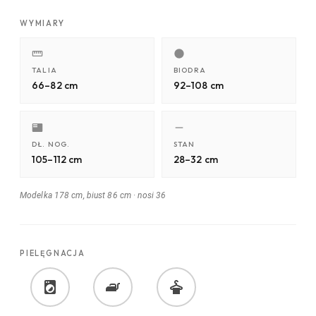
WYMIARY
TALIA
BIODRA
66–82 cm
92–108 cm
DŁ. NOG.
STAN
105–112 cm
28–32 cm
Modelka 178 cm, biust 86 cm
·
nosi 36
PIELĘGNACJA