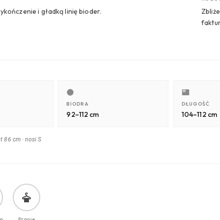
kończenie i gładką linię bioder.
Zbliż
faktu
BIODRA
DŁUGOŚĆ
92–112 cm
104–112 cm
st 86 cm
·
nosi S
p.
Pranie