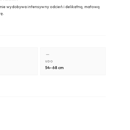
enie wydobywa intensywny odcień i delikatną, matową
rę.
UDO
54–68 cm