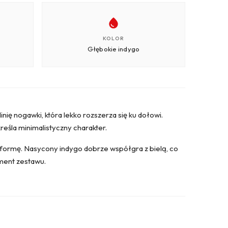
KOLOR
Głębokie indygo
ę nogawki, która lekko rozszerza się ku dołowi.
eśla minimalistyczny charakter.
ą formę. Nasycony indygo dobrze współgra z bielą, co
ement zestawu.