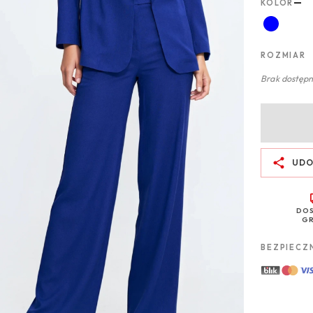
—
KOLOR
ROZMIAR
Brak dostępn
UDO
DO
GR
BEZPIECZ