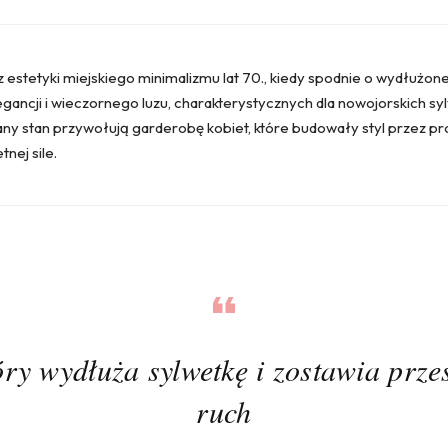
z estetyki miejskiego minimalizmu lat 70., kiedy spodnie o wydłużone
egancji i wieczornego luzu, charakterystycznych dla nowojorskich s
ny stan przywołują garderobę kobiet, które budowały styl przez pro
tnej sile.
óry wydłuża sylwetkę i zostawia prze
ruch