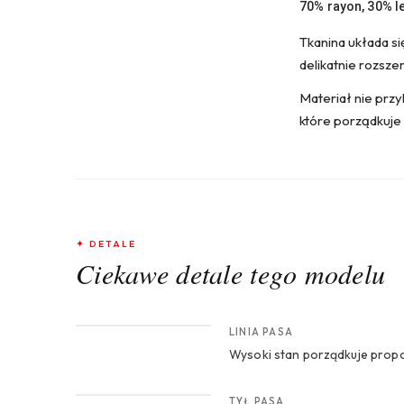
70% rayon, 30% l
Tkanina układa si
delikatnie rozszer
Materiał nie przyl
które porządkuje 
✦ DETALE
Ciekawe detale tego modelu
CROP 1
LINIA PASA
Wysoki stan porządkuje propor
CROP 3
TYŁ PASA