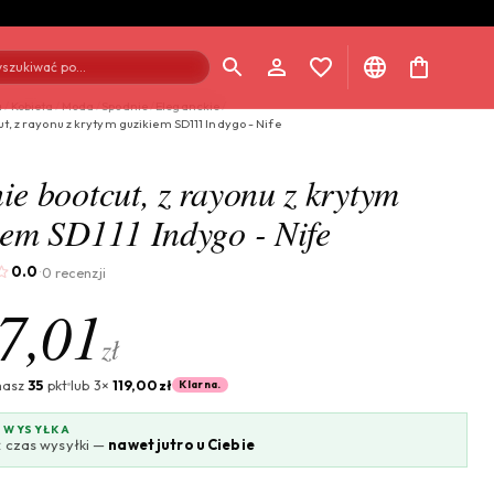
szukiwać po...
a
/
Kobieta
/
Moda
/
Spodnie
/
Eleganckie
/
t, z rayonu z krytym guzikiem SD111 Indygo - Nife
ie bootcut, z rayonu z krytym
iem SD111 Indygo - Nife
0.0
0 recenzji
·
7,01
zł
masz
35
pkt
lub 3×
119,00 zł
Klarna.
 WYSYŁKA
 czas wysyłki —
nawet jutro u Ciebie