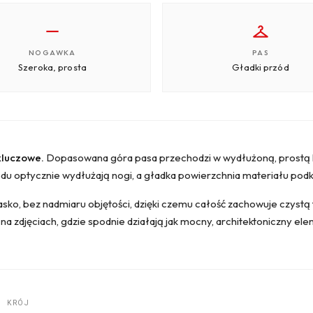
NOGAWKA
PAS
Szeroka, prosta
Gładki przód
kluczowe.
Dopasowana góra pasa przechodzi w wydłużoną, prostą lini
du optycznie wydłużają nogi, a gładka powierzchnia materiału podkr
asko, bez nadmiaru objętości, dzięki czemu całość zachowuje czyst
ji na zdjęciach, gdzie spodnie działają jak mocny, architektoniczny el
KRÓJ