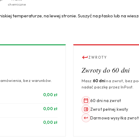
chemiczne
 niskiej temperaturze, na lewej stronie. Suszyć na płasko lub na wies
ZWROTY
Zwroty do 60 dni
zamówienia, bez warunków.
Masz
60 dni
na zwrot, bez p
nadać paczkę przez InPost.
0,00 zł
60 dni na zwrot
0,00 zł
Zwrot pełnej kwoty
Darmowa wysyłka zwrot
0,00 zł