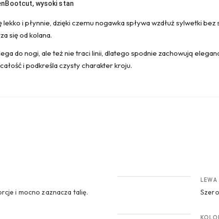
en
Bootcut, wysoki stan
ę lekko i płynnie, dzięki czemu nogawka spływa wzdłuż sylwetki bez s
za się od kolana.
ega do nogi, ale też nie traci linii, dlatego spodnie zachowują elega
całość i podkreśla czysty charakter kroju.
CROP 2
LEWA
cje i mocno zaznacza talię.
Szero
CROP 4
KOLO