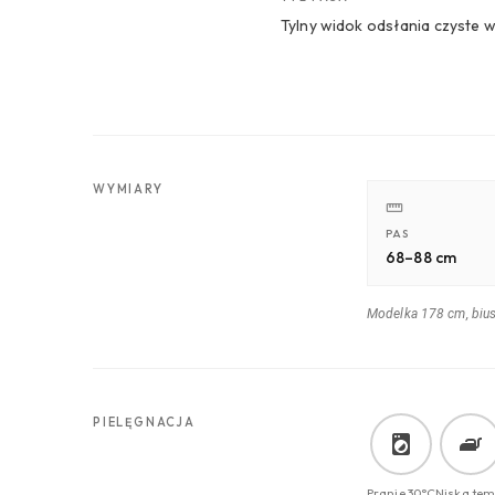
Tylny widok odsłania czyste wy
WYMIARY
PAS
68–88 cm
Modelka 178 cm, biu
PIELĘGNACJA
Pranie 30°C
Niska tem