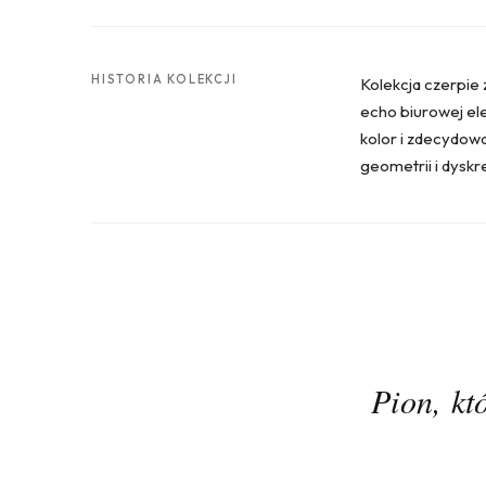
HISTORIA KOLEKCJI
Kolekcja czerpie 
echo biurowej el
kolor i zdecydowa
geometrii i dyskre
Pion, kt