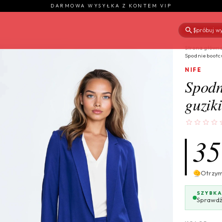
DARMOWA WYSYŁKA Z KONTEM VIP
Spróbuj wy
|
Strona główn
Spodnie bootcu
NIFE
Spodn
guzik
35
Otrzy
SZYBKA
Sprawdź