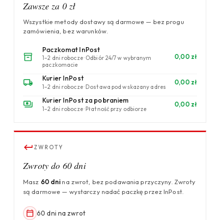
Zawsze za 0 zł
Wszystkie metody dostawy są darmowe — bez progu
zamówienia, bez warunków.
Paczkomat InPost
0,00 zł
1–2 dni robocze · Odbiór 24/7 w wybranym
paczkomacie
Kurier InPost
0,00 zł
1–2 dni robocze · Dostawa pod wskazany adres
Kurier InPost za pobraniem
0,00 zł
1–2 dni robocze · Płatność przy odbiorze
ZWROTY
Zwroty do 60 dni
Masz
60 dni
na zwrot, bez podawania przyczyny. Zwroty
są darmowe — wystarczy nadać paczkę przez InPost.
60 dni na zwrot