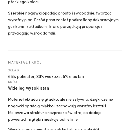
płaskiego koloru.
Szerokie nogawki
opadają prosto i swobodnie, tworząc
wyraźny pion. Przód pasa został podkreślony dekoracyjnymi
guzikami i zakładkami, które porządkują proporcje i
przyciągają wzrok do talii.
MATERIAŁ I KRÓJ
SKŁAD
65% poliester, 30% wiskoza, 5% elastan
KRÓJ
Wide leg, wysoki stan
Materiał układa się gładko, ale nie sztywno, dzięki czemu
nogawki opadają miękko i zachowują wyraźny kształt.
Melanżowa struktura rozprasza światło, co dodaje
powierzchni głębi i maskuje ostre linie.
Wysoki stan prowadzi wzrok ku talii, a szeroki dół