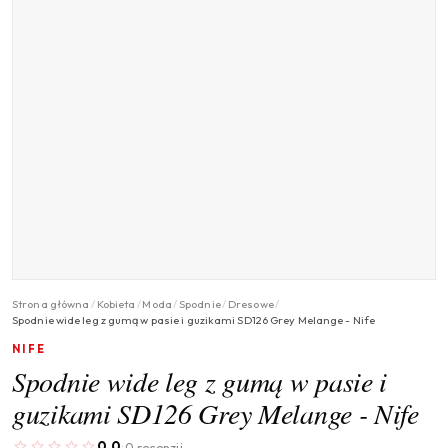
Strona główna
/
Kobieta
/
Moda
/
Spodnie
/
Dresowe
/
Spodnie wide leg z gumą w pasie i guzikami SD126 Grey Melange - Nife
NIFE
Spodnie wide leg z gumą w pasie i
guzikami SD126 Grey Melange - Nife
0.0
0 recenzji
·