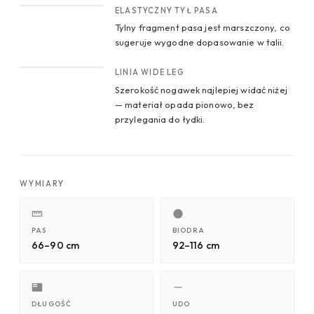
ELASTYCZNY TYŁ PASA
Tylny fragment pasa jest marszczony, co
sugeruje wygodne dopasowanie w talii.
CROP 4
LINIA WIDE LEG
Szerokość nogawek najlepiej widać niżej
— materiał opada pionowo, bez
przylegania do łydki.
WYMIARY
PAS
BIODRA
66–90 cm
92–116 cm
DŁUGOŚĆ
UDO