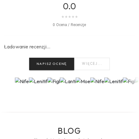
0.0
★
★
★
★
★
0 Ocena / Recenzje
Ładowanie recenzji…
NAPISZ OCENĘ
WIĘCEJ...
BLOG