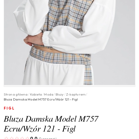
Strona główna
/
Kobieta
/
Moda
/
Bluzy
/
Z-kapturem
/
Bluza Damska Model M757 Ecru/Wzór 121 - Figl
FIGL
Bluza Damska Model M757
Ecru/Wzór 121 - Figl
0.0
0 recenzji
·