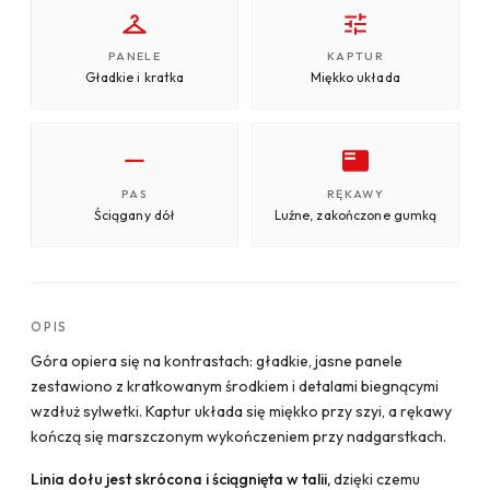
PANELE
KAPTUR
Gładkie i kratka
Miękko układa
PAS
RĘKAWY
Ściągany dół
Luźne, zakończone gumką
OPIS
Góra opiera się na kontrastach: gładkie, jasne panele
zestawiono z kratkowanym środkiem i detalami biegnącymi
wzdłuż sylwetki. Kaptur układa się miękko przy szyi, a rękawy
kończą się marszczonym wykończeniem przy nadgarstkach.
Linia dołu jest skrócona i ściągnięta w talii,
dzięki czemu