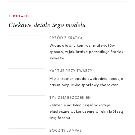
✦ DETALE
Ciekawe detale tego modelu
CROP 1
PRZÓD Z KRATKĄ
Widać główny kontrast materiałów i
sposób, w jaki kratka porządkuje środek
sylwetki.
CROP 2
KAPTUR PRZY TWARZY
Miękki kaptur opada swobodnie i buduje
casualowy, lekko sportowy charakter.
CROP 3
TYŁ Z MARSZCZENIEM
Zbliżenie na tylną część pokazuje
elastyczne wykończenie w talii i krótszą
linię fasonu.
CROP 4
BOCZNY LAMPAS