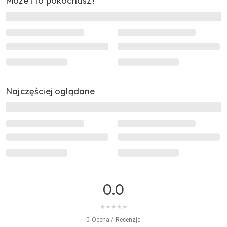
Może i to pokochasz?
Najczęściej oglądane
0.0
★
★
★
★
★
0 Ocena / Recenzje