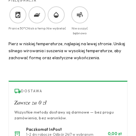
PIELĘGNACJA
Pranie 30°C
Niska temp.
Nie wybielać
Nie suszyć
bębnowo
Pierz w niskiej temperaturze, najlepiej na lewej stronie. Unikaj
silnego wirowania i suszenia w wysokiej temperaturze, aby
zachować formę oraz elastyczne wykończenia.
DOSTAWA
Zawsze za 0 zł
Wszystkie metody dostawy są darmowe — bez progu
zamówienia, bez warunków.
Paczkomat InPost
0,00 zł
1–2 dni robocze · Odbiór 24/7 w wybranym