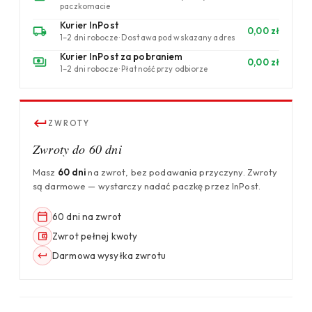
paczkomacie
Kurier InPost
0,00 zł
1–2 dni robocze · Dostawa pod wskazany adres
Kurier InPost za pobraniem
0,00 zł
1–2 dni robocze · Płatność przy odbiorze
ZWROTY
Zwroty do 60 dni
Masz
60 dni
na zwrot, bez podawania przyczyny. Zwroty
są darmowe — wystarczy nadać paczkę przez InPost.
60 dni na zwrot
Zwrot pełnej kwoty
Darmowa wysyłka zwrotu