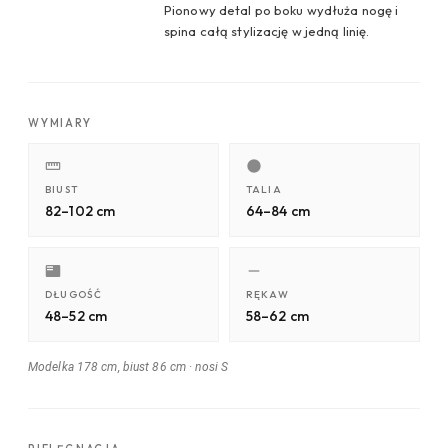
Pionowy detal po boku wydłuża nogę i
spina całą stylizację w jedną linię.
WYMIARY
BIUST
TALIA
82–102 cm
64–84 cm
DŁUGOŚĆ
RĘKAW
48–52 cm
58–62 cm
Modelka 178 cm, biust 86 cm
·
nosi S