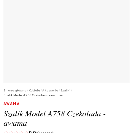
Strona główna
/
Kobieta
/
Akcesoria
/
Szaliki
/
Szalik Model A758 Czekolada - awama
AWAMA
Szalik Model A758 Czekolada -
awama
0.0
0 recenzji
·