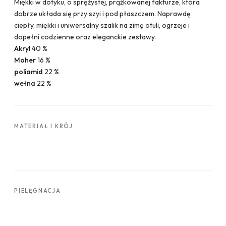
Miękki w dotyku, o sprężystej, prążkowanej fakturze, która
dobrze układa się przy szyi i pod płaszczem. Naprawdę
ciepły, miękki i uniwersalny szalik na zimę otuli, ogrzeje i
dopełni codzienne oraz eleganckie zestawy.
Akryl
40 %
Moher
16 %
poliamid
22 %
wełna
22 %
MATERIAŁ I KRÓJ
PIELĘGNACJA