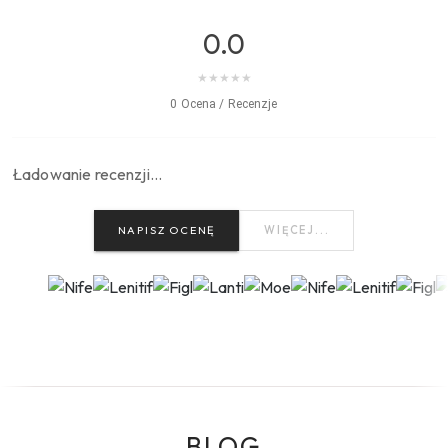
0.0
★
★
★
★
★
0 Ocena / Recenzje
Ładowanie recenzji…
NAPISZ OCENĘ
WIĘCEJ...
BLOG