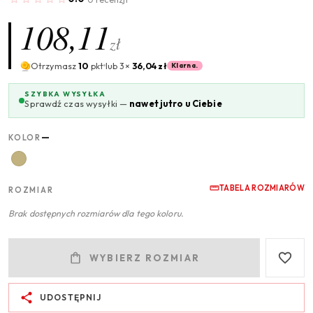
108,11
zł
Otrzymasz
10
pkt
lub 3×
36,04 zł
Klarna.
SZYBKA WYSYŁKA
Sprawdź czas wysyłki —
nawet jutro u Ciebie
—
KOLOR
TABELA ROZMIARÓW
ROZMIAR
Brak dostępnych rozmiarów dla tego koloru.
WYBIERZ ROZMIAR
UDOSTĘPNIJ