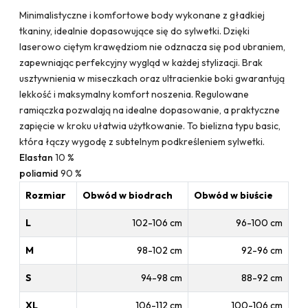
Minimalistyczne i komfortowe body wykonane z gładkiej
tkaniny, idealnie dopasowujące się do sylwetki. Dzięki
laserowo ciętym krawędziom nie odznacza się pod ubraniem,
zapewniając perfekcyjny wygląd w każdej stylizacji. Brak
usztywnienia w miseczkach oraz ultracienkie boki gwarantują
lekkość i maksymalny komfort noszenia. Regulowane
ramiączka pozwalają na idealne dopasowanie, a praktyczne
zapięcie w kroku ułatwia użytkowanie. To bielizna typu basic,
która łączy wygodę z subtelnym podkreśleniem sylwetki.
Elastan
10 %
poliamid
90 %
Rozmiar
Obwód w biodrach
Obwód w biuście
L
102-106 cm
96-100 cm
M
98-102 cm
92-96 cm
S
94-98 cm
88-92 cm
XL
106-112 cm
100-106 cm