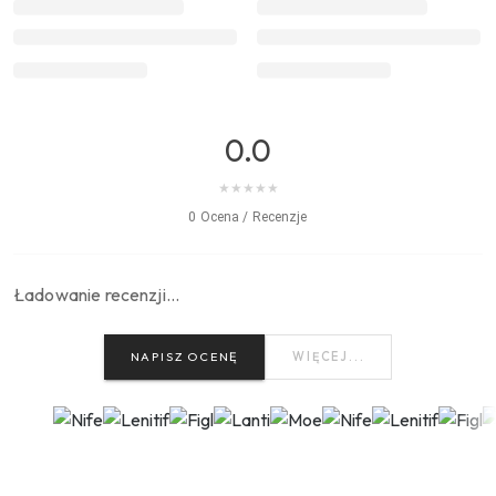
0.0
★
★
★
★
★
0 Ocena / Recenzje
Ładowanie recenzji…
NAPISZ OCENĘ
WIĘCEJ...