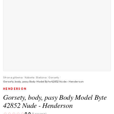
Strona główna
/
Kobieta
/
Bielizna
/
Gorsety
/
Gorsety, body, pasy Body Model Byte 42852 Nude - Henderson
HENDERSON
Gorsety, body, pasy Body Model Byte
42852 Nude - Henderson
0.0
0 recenzji
·