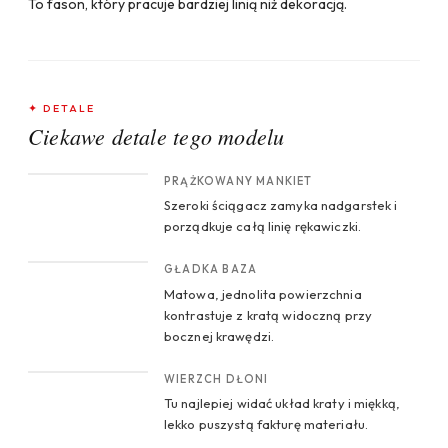
To fason, który pracuje bardziej linią niż dekoracją.
✦ DETALE
Ciekawe detale tego modelu
CROP 1
PRĄŻKOWANY MANKIET
Szeroki ściągacz zamyka nadgarstek i
porządkuje całą linię rękawiczki.
CROP 2
GŁADKA BAZA
Matowa, jednolita powierzchnia
kontrastuje z kratą widoczną przy
bocznej krawędzi.
CROP 3
WIERZCH DŁONI
Tu najlepiej widać układ kraty i miękką,
lekko puszystą fakturę materiału.
CROP 4