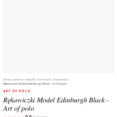
Strona główna
/
Kobieta
/
Akcesoria
/
Rekawiczki
/
Rękawiczki Model Edinburgh Black - Art of polo
ART OF POLO
Rękawiczki Model Edinburgh Black -
Art of polo
0.0
0 recenzji
·