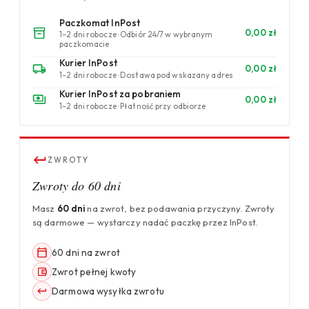
Paczkomat InPost
0,00 zł
1–2 dni robocze · Odbiór 24/7 w wybranym
paczkomacie
Kurier InPost
0,00 zł
1–2 dni robocze · Dostawa pod wskazany adres
Kurier InPost za pobraniem
0,00 zł
1–2 dni robocze · Płatność przy odbiorze
ZWROTY
Zwroty do 60 dni
Masz
60 dni
na zwrot, bez podawania przyczyny. Zwroty
są darmowe — wystarczy nadać paczkę przez InPost.
60 dni na zwrot
Zwrot pełnej kwoty
Darmowa wysyłka zwrotu