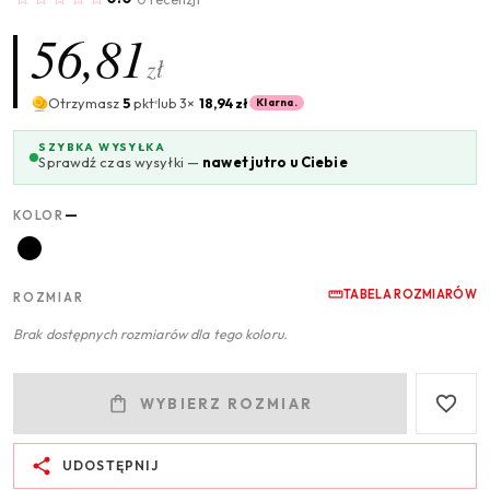
56,81
zł
Otrzymasz
5
pkt
lub 3×
18,94 zł
Klarna.
SZYBKA WYSYŁKA
Sprawdź czas wysyłki —
nawet jutro u Ciebie
—
KOLOR
TABELA ROZMIARÓW
ROZMIAR
Brak dostępnych rozmiarów dla tego koloru.
WYBIERZ ROZMIAR
UDOSTĘPNIJ