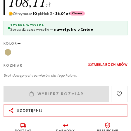
108,11
zł
Otrzymasz
10
pkt
lub 3×
36,04 zł
Klarna.
SZYBKA WYSYŁKA
Sprawdź czas wysyłki —
nawet jutro u Ciebie
—
KOLOR
TABELA ROZMIARÓW
ROZMIAR
Brak dostępnych rozmiarów dla tego koloru.
WYBIERZ ROZMIAR
UDOSTĘPNIJ
DOSTAWA
DARMOWY
BEZPIECZNE