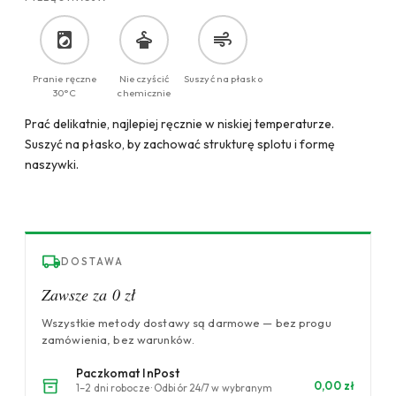
Pranie ręczne
Nie czyścić
Suszyć na płasko
30°C
chemicznie
Prać delikatnie, najlepiej ręcznie w niskiej temperaturze.
Suszyć na płasko, by zachować strukturę splotu i formę
naszywki.
DOSTAWA
Zawsze za 0 zł
Wszystkie metody dostawy są darmowe — bez progu
zamówienia, bez warunków.
Paczkomat InPost
0,00 zł
1–2 dni robocze · Odbiór 24/7 w wybranym