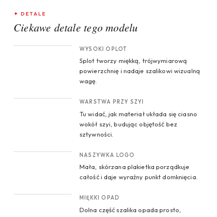
✦ DETALE
Ciekawe detale tego modelu
CROP 1
WYSOKI OPLOT
Splot tworzy miękką, trójwymiarową
powierzchnię i nadaje szalikowi wizualną
wagę.
CROP 2
WARSTWA PRZY SZYI
Tu widać, jak materiał układa się ciasno
wokół szyi, budując objętość bez
sztywności.
CROP 3
NASZYWKA LOGO
Mała, skórzana plakietka porządkuje
całość i daje wyraźny punkt domknięcia.
CROP 4
MIĘKKI OPAD
Dolna część szalika opada prosto,