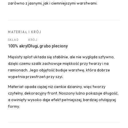
zarówno z jasnymi, jak i ciemniejszymi warstwami.
MATERIAŁ I KRÓJ
SKŁAD
KRÓJ
100% akryl
Długi, grubo pleciony
Mięsisty splot układa się stabilnie, ale nie wygląda sztywno,
dzięki czemu szalik zachowuje miękkość przy twarzy i na
ramionach. Jego objętość buduje warstwę, która dobrze
wypełnia przestrzeń przy szyi.
Materiał opada ciężej niż cienkie dzianiny, więc tworzy
czytelny, dekoracyjny front. Noszony luźno pokazuje długość,
a owinięty wysoko daje efekt pełniejszej, bardziej otulającej
formy.