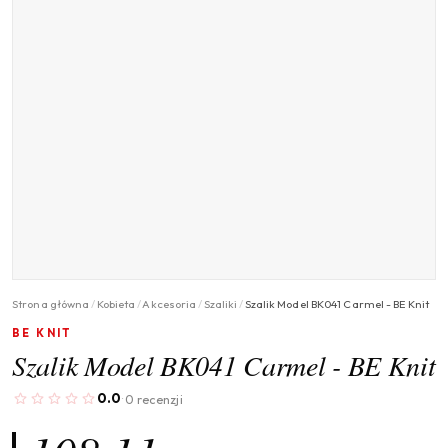
Strona główna
/
Kobieta
/
Akcesoria
/
Szaliki
/
Szalik Model BK041 Carmel - BE Knit
BE KNIT
Szalik Model BK041 Carmel - BE Knit
0.0
0 recenzji
·