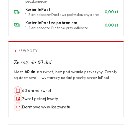
paczkomacie
Kurier InPost
0,00 zł
1–2 dni robocze · Dostawa pod wskazany adres
Kurier InPost za pobraniem
0,00 zł
1–2 dni robocze · Płatność przy odbiorze
ZWROTY
Zwroty do 60 dni
Masz
60 dni
na zwrot, bez podawania przyczyny. Zwroty
są darmowe — wystarczy nadać paczkę przez InPost.
60 dni na zwrot
Zwrot pełnej kwoty
Darmowa wysyłka zwrotu