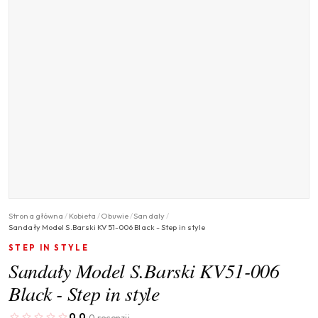
Strona główna
/
Kobieta
/
Obuwie
/
Sandaly
/
Sandały Model S.Barski KV51-006 Black - Step in style
STEP IN STYLE
Sandały Model S.Barski KV51-006
Black - Step in style
0.0
0 recenzji
·