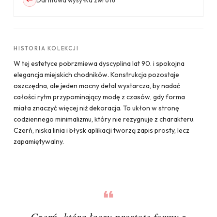
HISTORIA KOLEKCJI
W tej estetyce pobrzmiewa dyscyplina lat 90. i spokojna
elegancja miejskich chodników. Konstrukcja pozostaje
oszczędna, ale jeden mocny detal wystarcza, by nadać
całości rytm przypominający modę z czasów, gdy forma
miała znaczyć więcej niż dekoracja. To ukłon w stronę
codziennego minimalizmu, który nie rezygnuje z charakteru.
Czerń, niska linia i błysk aplikacji tworzą zapis prosty, lecz
zapamiętywalny.
Czerń, która łączy prostotę formy z