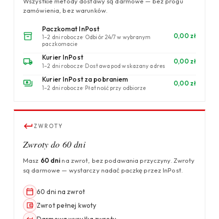
Wszystkie metody dostawy są darmowe — bez progu
zamówienia, bez warunków.
Paczkomat InPost
0,00 zł
1–2 dni robocze · Odbiór 24/7 w wybranym
paczkomacie
Kurier InPost
0,00 zł
1–2 dni robocze · Dostawa pod wskazany adres
Kurier InPost za pobraniem
0,00 zł
1–2 dni robocze · Płatność przy odbiorze
ZWROTY
Zwroty do 60 dni
Masz
60 dni
na zwrot, bez podawania przyczyny. Zwroty
są darmowe — wystarczy nadać paczkę przez InPost.
60 dni na zwrot
Zwrot pełnej kwoty
Darmowa wysyłka zwrotu