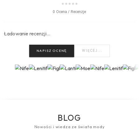
★
★
★
★
★
0 Ocena / Recenzje
Ładowanie recenzji…
NAPISZ OCENĘ
WIĘCEJ...
BLOG
Nowości i wiedza ze świata mody