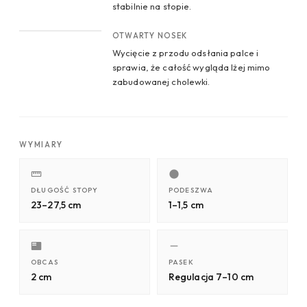
stabilnie na stopie.
CROP 4
OTWARTY NOSEK
Wycięcie z przodu odsłania palce i
sprawia, że całość wygląda lżej mimo
zabudowanej cholewki.
WYMIARY
DŁUGOŚĆ STOPY
PODESZWA
23–27,5 cm
1–1,5 cm
OBCAS
PASEK
2 cm
Regulacja 7–10 cm