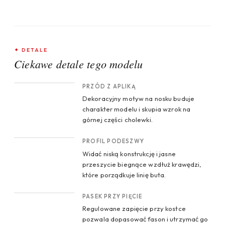
✦ DETALE
Ciekawe detale tego modelu
CROP 1
PRZÓD Z APLIKĄ
Dekoracyjny motyw na nosku buduje
charakter modelu i skupia wzrok na
górnej części cholewki.
CROP 2
PROFIL PODESZWY
Widać niską konstrukcję i jasne
przeszycie biegnące wzdłuż krawędzi,
które porządkuje linię buta.
CROP 3
PASEK PRZY PIĘCIE
Regulowane zapięcie przy kostce
pozwala dopasować fason i utrzymać go