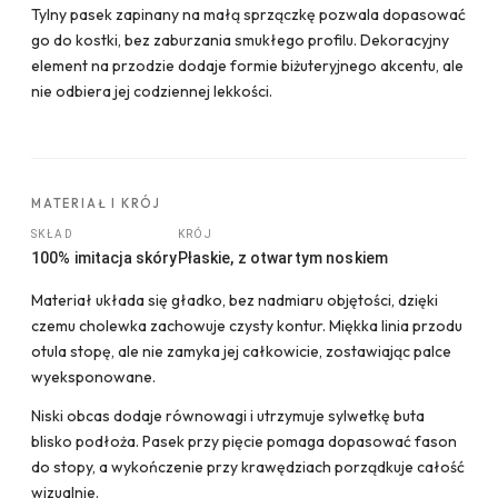
Tylny pasek zapinany na małą sprzączkę pozwala dopasować
go do kostki, bez zaburzania smukłego profilu. Dekoracyjny
element na przodzie dodaje formie biżuteryjnego akcentu, ale
nie odbiera jej codziennej lekkości.
MATERIAŁ I KRÓJ
SKŁAD
KRÓJ
100% imitacja skóry
Płaskie, z otwartym noskiem
Materiał układa się gładko, bez nadmiaru objętości, dzięki
czemu cholewka zachowuje czysty kontur. Miękka linia przodu
otula stopę, ale nie zamyka jej całkowicie, zostawiając palce
wyeksponowane.
Niski obcas dodaje równowagi i utrzymuje sylwetkę buta
blisko podłoża. Pasek przy pięcie pomaga dopasować fason
do stopy, a wykończenie przy krawędziach porządkuje całość
wizualnie.