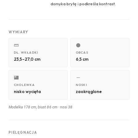
domyka bryłę i podkreśla kontrast.
WYMIARY
DŁ. WKŁADKI
OBCAS
23,5–27,0 cm
6,5 cm
CHOLEWKA
NOSKI
nisko wycięta
zaokrąglone
Modelka 178 cm, biust 86 cm
·
nosi 38
PIELĘGNACJA