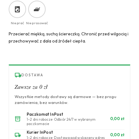
Nie prać
Nie prasować
Przecierać miękką, suchą ściereczką. Chronić przed wilgocią i
przechowywać z dala od źródeł ciepła.
DOSTAWA
Zawsze za 0 zł
Wszystkie metody dostawy są darmowe — bez progu
zamówienia, bez warunków.
Paczkomat InPost
0,00 zł
1–2 dni robocze · Odbiór 24/7 w wybranym
paczkomacie
Kurier InPost
0,00 zł
1–2 dni robocze · Dostawa pod wskazany adres