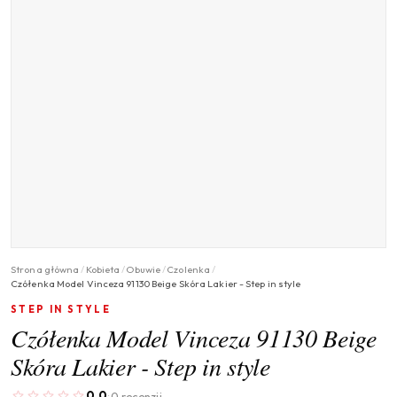
Strona główna
/
Kobieta
/
Obuwie
/
Czolenka
/
Czółenka Model Vinceza 91130 Beige Skóra Lakier - Step in style
STEP IN STYLE
Czółenka Model Vinceza 91130 Beige
Skóra Lakier - Step in style
0.0
0 recenzji
·