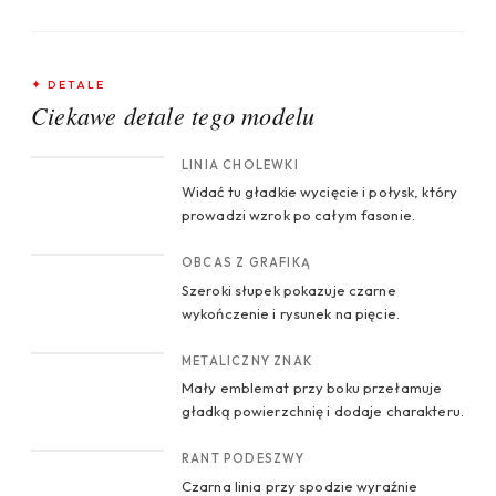
✦ DETALE
Ciekawe detale tego modelu
CROP 1
LINIA CHOLEWKI
Widać tu gładkie wycięcie i połysk, który
prowadzi wzrok po całym fasonie.
CROP 2
OBCAS Z GRAFIKĄ
Szeroki słupek pokazuje czarne
wykończenie i rysunek na pięcie.
CROP 3
METALICZNY ZNAK
Mały emblemat przy boku przełamuje
gładką powierzchnię i dodaje charakteru.
CROP 4
RANT PODESZWY
Czarna linia przy spodzie wyraźnie