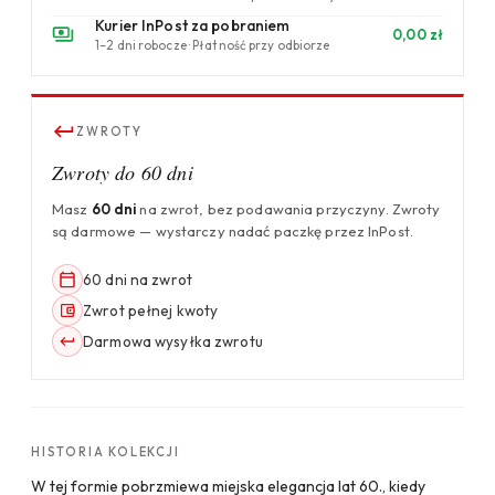
Kurier InPost za pobraniem
0,00 zł
1–2 dni robocze · Płatność przy odbiorze
ZWROTY
Zwroty do 60 dni
Masz
60 dni
na zwrot, bez podawania przyczyny. Zwroty
są darmowe — wystarczy nadać paczkę przez InPost.
60 dni na zwrot
Zwrot pełnej kwoty
Darmowa wysyłka zwrotu
HISTORIA KOLEKCJI
W tej formie pobrzmiewa miejska elegancja lat 60., kiedy