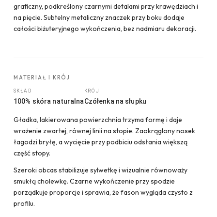
graficzny, podkreślony czarnymi detalami przy krawędziach i
na pięcie. Subtelny metaliczny znaczek przy boku dodaje
całości biżuteryjnego wykończenia, bez nadmiaru dekoracji.
MATERIAŁ I KRÓJ
SKŁAD
KRÓJ
100% skóra naturalna
Czółenka na słupku
Gładka, lakierowana powierzchnia trzyma formę i daje
wrażenie zwartej, równej linii na stopie. Zaokrąglony nosek
łagodzi bryłę, a wycięcie przy podbiciu odsłania większą
część stopy.
Szeroki obcas stabilizuje sylwetkę i wizualnie równoważy
smukłą cholewkę. Czarne wykończenie przy spodzie
porządkuje proporcje i sprawia, że fason wygląda czysto z
profilu.