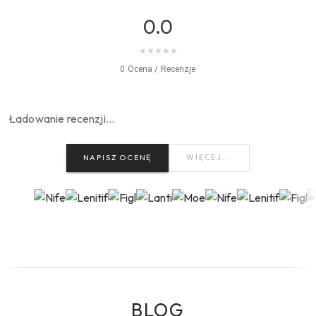
0.0
★
★
★
★
★
0 Ocena / Recenzje
Ładowanie recenzji…
NAPISZ OCENĘ
WIĘCEJ...
BLOG