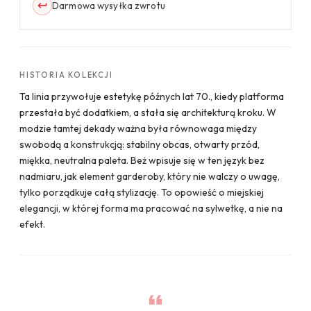
Darmowa wysyłka zwrotu
HISTORIA KOLEKCJI
Ta linia przywołuje estetykę późnych lat 70., kiedy platforma
przestała być dodatkiem, a stała się architekturą kroku. W
modzie tamtej dekady ważna była równowaga między
swobodą a konstrukcją: stabilny obcas, otwarty przód,
miękka, neutralna paleta. Beż wpisuje się w ten język bez
nadmiaru, jak element garderoby, który nie walczy o uwagę,
tylko porządkuje całą stylizację. To opowieść o miejskiej
elegancji, w której forma ma pracować na sylwetkę, a nie na
efekt.