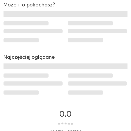
Może i to pokochasz?
Najczęściej oglądane
0.0
★
★
★
★
★