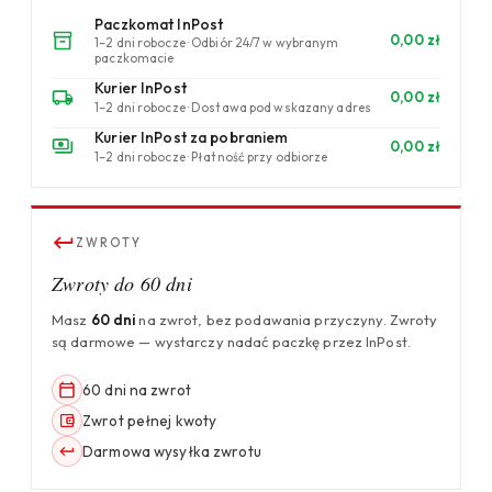
Paczkomat InPost
0,00 zł
1–2 dni robocze · Odbiór 24/7 w wybranym
paczkomacie
Kurier InPost
0,00 zł
1–2 dni robocze · Dostawa pod wskazany adres
Kurier InPost za pobraniem
0,00 zł
1–2 dni robocze · Płatność przy odbiorze
ZWROTY
Zwroty do 60 dni
Masz
60 dni
na zwrot, bez podawania przyczyny. Zwroty
są darmowe — wystarczy nadać paczkę przez InPost.
60 dni na zwrot
Zwrot pełnej kwoty
Darmowa wysyłka zwrotu