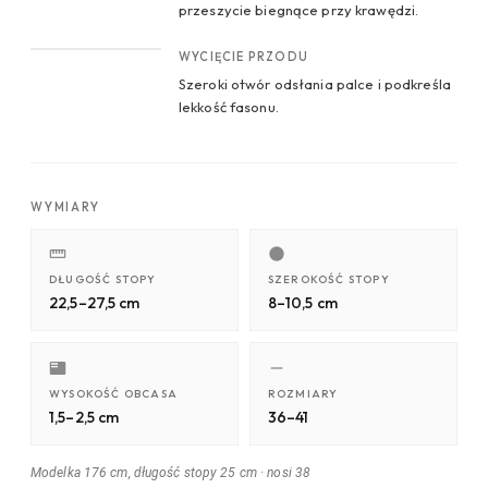
przeszycie biegnące przy krawędzi.
CROP 4
WYCIĘCIE PRZODU
Szeroki otwór odsłania palce i podkreśla
lekkość fasonu.
WYMIARY
DŁUGOŚĆ STOPY
SZEROKOŚĆ STOPY
22,5–27,5 cm
8–10,5 cm
WYSOKOŚĆ OBCASA
ROZMIARY
1,5–2,5 cm
36–41
Modelka 176 cm, długość stopy 25 cm
·
nosi 38