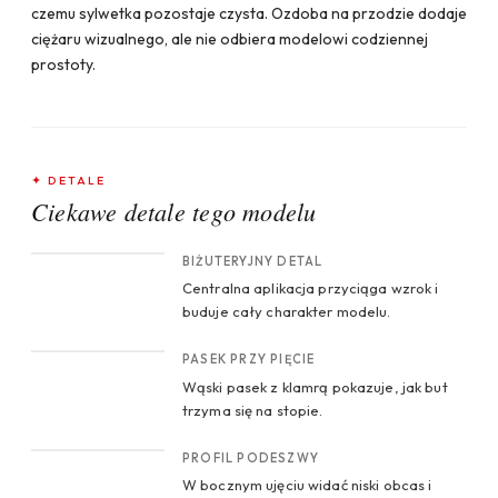
czemu sylwetka pozostaje czysta. Ozdoba na przodzie dodaje
ciężaru wizualnego, ale nie odbiera modelowi codziennej
prostoty.
✦ DETALE
Ciekawe detale tego modelu
CROP 1
BIŻUTERYJNY DETAL
Centralna aplikacja przyciąga wzrok i
buduje cały charakter modelu.
CROP 2
PASEK PRZY PIĘCIE
Wąski pasek z klamrą pokazuje, jak but
trzyma się na stopie.
CROP 3
PROFIL PODESZWY
W bocznym ujęciu widać niski obcas i