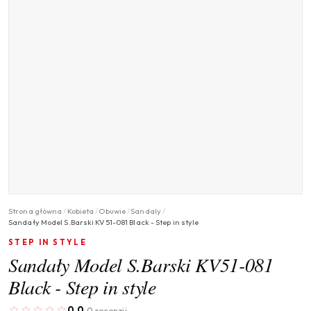
Strona główna
/
Kobieta
/
Obuwie
/
Sandaly
/
Sandały Model S.Barski KV51-081 Black - Step in style
STEP IN STYLE
Sandały Model S.Barski KV51-081
Black - Step in style
0.0
0 recenzji
·