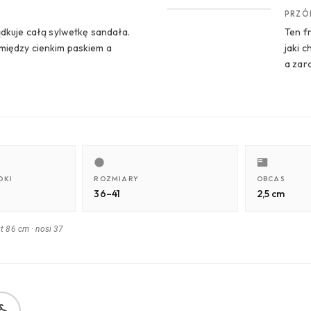
PRZÓD
ądkuje całą sylwetkę sandała.
Ten f
między cienkim paskiem a
jaki 
a zar
DKI
ROZMIARY
OBCAS
36–41
2,5 cm
st 86 cm
·
nosi 37