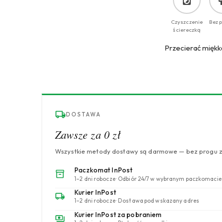
Czyszczenie
Bez 
ściereczką
Przecierać miękką
DOSTAWA
Zawsze za 0 zł
Wszystkie metody dostawy są darmowe — bez progu 
Paczkomat InPost
1–2 dni robocze · Odbiór 24/7 w wybranym paczkomacie
Kurier InPost
1–2 dni robocze · Dostawa pod wskazany adres
Kurier InPost za pobraniem