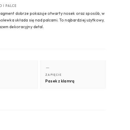
 I PALCE
ragment dobrze pokazuje otwarty nosek oraz sposób, w
cholewka układa się nad palcami. To najbardziej użytkowy,
azem dekoracyjny detal.
ZAPIĘCIE
Pasek z klamrą