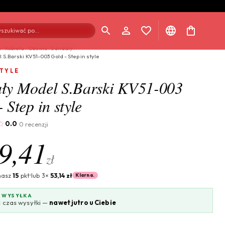
szukiwać po...
a
/
Kobieta
/
Obuwie
/
Sandaly
/
S.Barski KV51-003 Gold - Step in style
STYLE
ły Model S.Barski KV51-003
 Step in style
0.0
0 recenzji
·
9,41
zł
masz
15
pkt
lub 3×
53,14 zł
Klarna.
 WYSYŁKA
 czas wysyłki —
nawet jutro u Ciebie