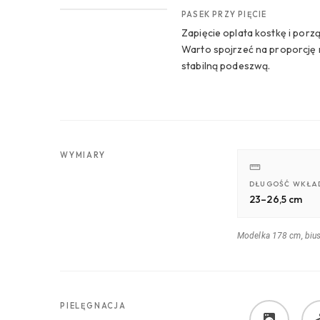
PASEK PRZY PIĘCIE
Zapięcie oplata kostkę i porz
Warto spojrzeć na proporcję 
stabilną podeszwą.
WYMIARY
DŁUGOŚĆ WKŁA
23–26,5 cm
Modelka 178 cm, biu
PIELĘGNACJA