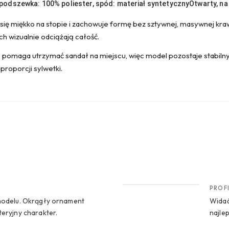
 podszewka: 100% poliester, spód: materiał syntetyczny
Otwarty, na
się miękko na stopie i zachowuje formę bez sztywnej, masywnej kraw
h wizualnie odciążają całość.
 pomaga utrzymać sandał na miejscu, więc model pozostaje stabilny 
 proporcji sylwetki.
CROP 2
PROF
 modelu. Okrągły ornament
Widać
teryjny charakter.
najlep
CROP 4