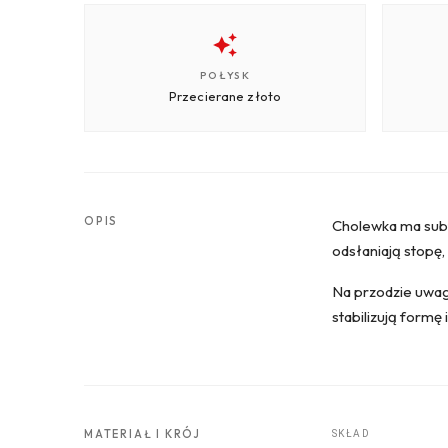
POŁYSK
Przecierane złoto
OPIS
Cholewka ma subte
odsłaniają stopę, 
Na przodzie uwag
stabilizują formę i
MATERIAŁ I KRÓJ
SKŁAD