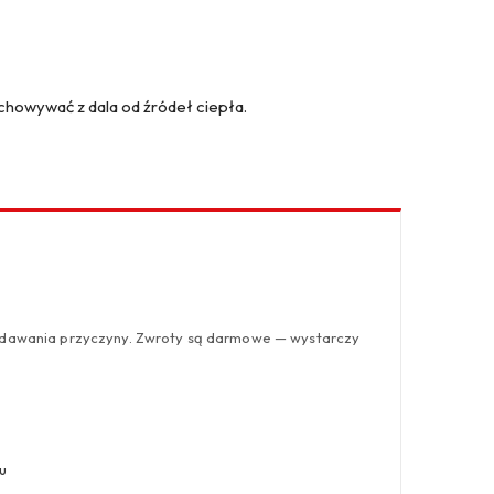
echowywać z dala od źródeł ciepła.
odawania przyczyny. Zwroty są darmowe — wystarczy
u