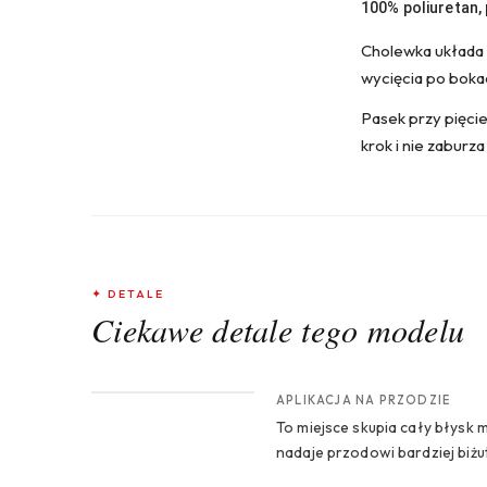
100% poliuretan,
Cholewka układa 
wycięcia po bokac
Pasek przy pięcie
krok i nie zaburza
✦ DETALE
Ciekawe detale tego modelu
CROP 1
APLIKACJA NA PRZODZIE
To miejsce skupia cały błysk
nadaje przodowi bardziej biżu
CROP 3