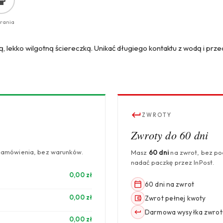
prania
, lekko wilgotną ściereczką. Unikać długiego kontaktu z wodą i prz
ZWROTY
Zwroty do 60 dni
zamówienia, bez warunków.
Masz
60 dni
na zwrot, bez p
nadać paczkę przez InPost.
0,00 zł
60 dni na zwrot
0,00 zł
Zwrot pełnej kwoty
Darmowa wysyłka zwrot
0,00 zł