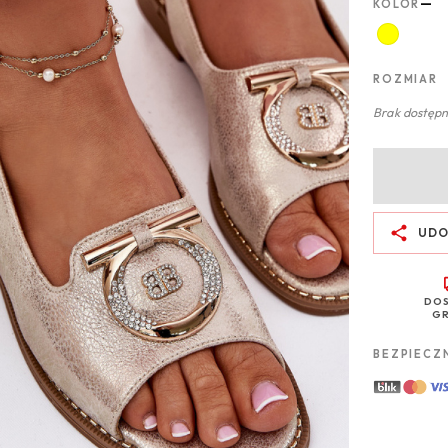
—
KOLOR
ROZMIAR
Brak dostępn
UDO
DO
GR
BEZPIECZ