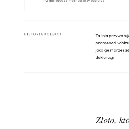
1–2 dni robocze · Płatność przy odbiorze
HISTORIA KOLEKCJI
Ta linia przywołuj
promenad, w biżut
jako gest przesad
deklaracji.
Złoto, kt