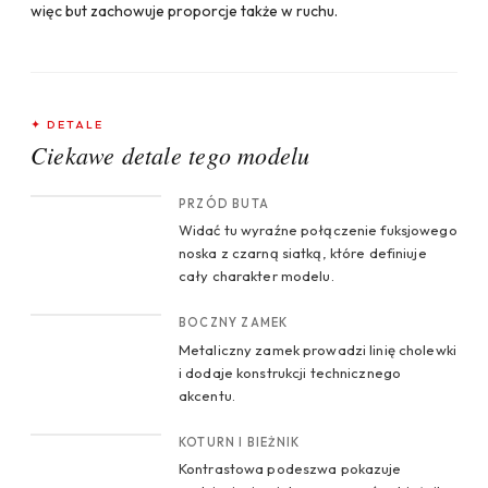
więc but zachowuje proporcje także w ruchu.
✦ DETALE
Ciekawe detale tego modelu
CROP 1
PRZÓD BUTA
Widać tu wyraźne połączenie fuksjowego
noska z czarną siatką, które definiuje
cały charakter modelu.
CROP 2
BOCZNY ZAMEK
Metaliczny zamek prowadzi linię cholewki
i dodaje konstrukcji technicznego
akcentu.
CROP 3
KOTURN I BIEŻNIK
Kontrastowa podeszwa pokazuje