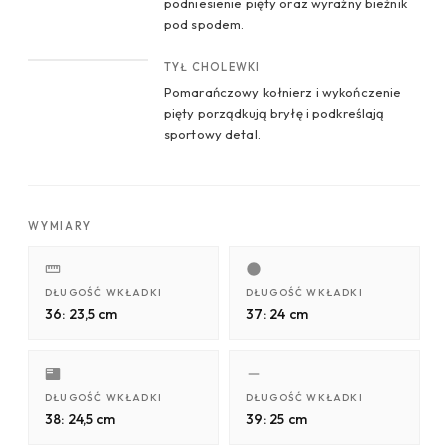
podniesienie pięty oraz wyraźny bieżnik
pod spodem.
CROP 4
TYŁ CHOLEWKI
Pomarańczowy kołnierz i wykończenie
pięty porządkują bryłę i podkreślają
sportowy detal.
WYMIARY
DŁUGOŚĆ WKŁADKI
DŁUGOŚĆ WKŁADKI
36: 23,5 cm
37: 24 cm
DŁUGOŚĆ WKŁADKI
DŁUGOŚĆ WKŁADKI
38: 24,5 cm
39: 25 cm