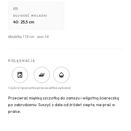
DŁUGOŚĆ WKŁADKI
40: 25,5 cm
Modelka 178 cm
·
nosi 38
PIELĘGNACJA
Czyścić ręcznie
Nie prasować
Nie wybielać
Przecierać miękką szczotką do zamszu i wilgotną ściereczką
po zabrudzeniu. Suszyć z dala od źródeł ciepła, nie prać w
pralce.