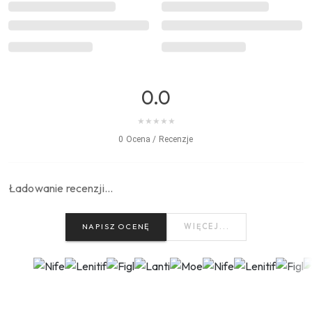
0.0
★
★
★
★
★
0 Ocena / Recenzje
Ładowanie recenzji…
NAPISZ OCENĘ
WIĘCEJ...