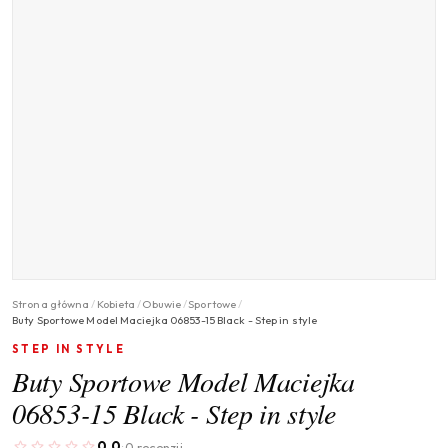
Strona główna
/
Kobieta
/
Obuwie
/
Sportowe
/
Buty Sportowe Model Maciejka 06853-15 Black - Step in style
STEP IN STYLE
Buty Sportowe Model Maciejka
06853-15 Black - Step in style
0.0
0 recenzji
·