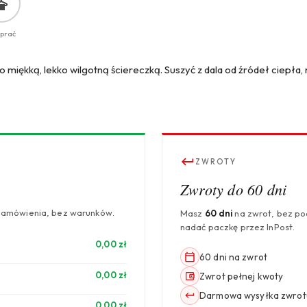
 prać
 miękką, lekko wilgotną ściereczką. Suszyć z dala od źródeł ciepła, 
ZWROTY
Zwroty do 60 dni
zamówienia, bez warunków.
Masz
60 dni
na zwrot, bez p
nadać paczkę przez InPost.
0,00 zł
60 dni na zwrot
0,00 zł
Zwrot pełnej kwoty
Darmowa wysyłka zwrot
0,00 zł