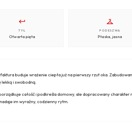
TYŁ
PODESZWA
Otwarta pięta
Płaska, jasna
faktura buduje wrażenie ciepła już na pierwszy rzut oka. Zabudowa
ę lekką i swobodną.
orządkuje całość i podkreśla domowy, ale dopracowany charakter 
adaje im wyraźny, codzienny rytm.