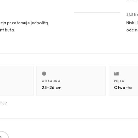
CROP 4
JASN
cja przełamuje jednolitą
Niski
nt buta.
odcin
WKŁADKA
PIĘTA
23–26 cm
Otwarta
i 37