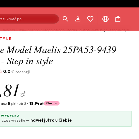
szukiwać po...
a
/
Kobieta
/
Obuwie
/
Kapcie
/
Kapcie Model Maelis 25PA53-9439 Beige - Step in style
STYLE
e Model Maelis 25PA53-9439
- Step in style
0.0
0 recenzji
·
,81
zł
masz
5
pkt
lub 3×
18,94 zł
Klarna.
 WYSYŁKA
 czas wysyłki —
nawet jutro u Ciebie