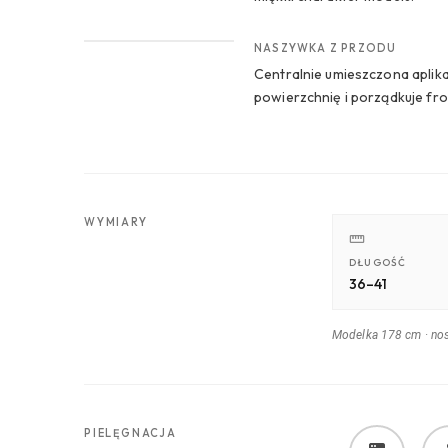
CROP 3
NASZYWKA Z PRZODU
Centralnie umieszczona aplika
powierzchnię i porządkuje fro
WYMIARY
DŁUGOŚĆ
36–41
Modelka 178 cm
·
nos
PIELĘGNACJA