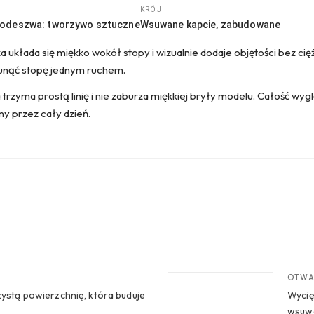
KRÓJ
 podeszwa: tworzywo sztuczne
Wsuwane kapcie, zabudowane
 układa się miękko wokół stopy i wizualnie dodaje objętości bez ci
unąć stopę jednym ruchem.
rzyma prostą linię i nie zaburza miękkiej bryły modelu. Całość wy
y przez cały dzień.
CROP 2
OTWA
zystą powierzchnię, która buduje
Wycię
wsuwa