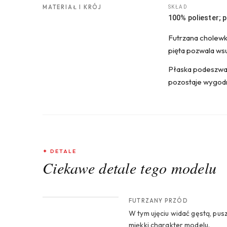
MATERIAŁ I KRÓJ
SKŁAD
100% poliester;
Futrzana cholewka
pięta pozwala ws
Płaska podeszwa t
pozostaje wygodn
✦ DETALE
Ciekawe detale tego modelu
CROP 1
FUTRZANY PRZÓD
W tym ujęciu widać gęstą, pus
miękki charakter modelu.