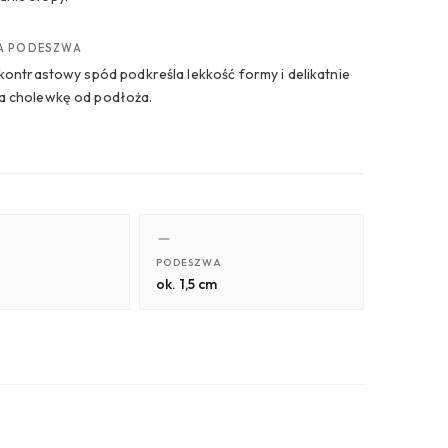
A PODESZWA
, kontrastowy spód podkreśla lekkość formy i delikatnie
a cholewkę od podłoża.
PODESZWA
ok. 1,5 cm