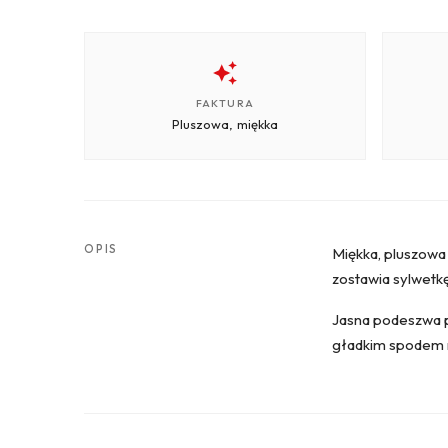
FAKTURA
Pluszowa, miękka
OPIS
Miękka, pluszowa 
zostawia sylwetk
Jasna podeszwa p
gładkim spodem n