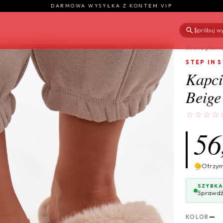
DARMOWA WYSYŁKA Z KONTEM VIP
Spróbuj wy
|
Strona główn
STEP IN 
Kapci
Beige 
56
Otrzy
SZYBKA
Sprawdź
—
KOLOR