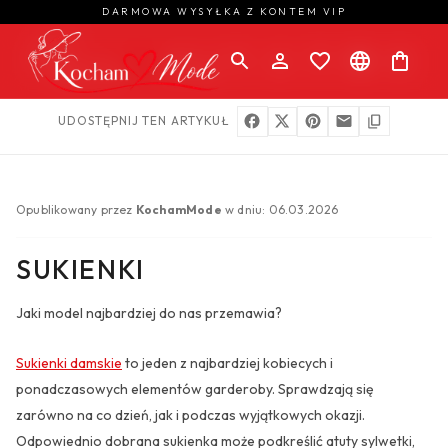
DARMOWA WYSYŁKA Z KONTEM VIP
DARMOWA WYSYŁKA Z KONTEM VIP
UDOSTĘPNIJ TEN ARTYKUŁ
Opublikowany przez
KochamMode
w dniu: 06.03.2026
SUKIENKI
Jaki model najbardziej do nas przemawia?
Sukienki damskie
to jeden z najbardziej kobiecych i
ponadczasowych elementów garderoby. Sprawdzają się
zarówno na co dzień, jak i podczas wyjątkowych okazji.
Odpowiednio dobrana sukienka może podkreślić atuty sylwetki,